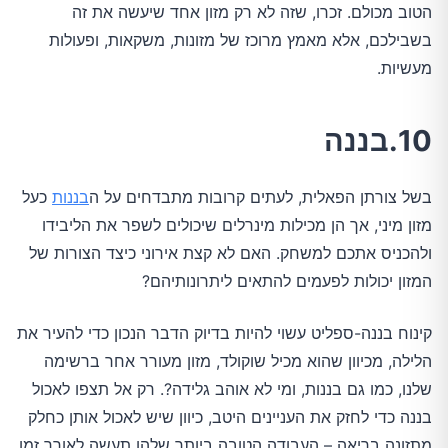
הטוב מכולם. זכרו, שזה לא רק מזון אחד שיעשה את זה
בשבילכם, אלא מאמץ מרוכז של מזונות, משקאות, ופעולות
מעשיות.
10.בננה
בשל צורתן הפאלית, לעתים קרובות מתבדחים על ה
בננות
כעל
מזון מיני, אך הן מכילות מינרלים שיכולים לשפר את הליבידו
ולהכניס אתכם למשחק. האם לא קצת אירוני כיצד הצורות של
המזון יכולות לפעמים להתאים ליתרונותיהם?
קינוח בננה-ספליט עשוי להיות בדיוק הדבר הנכון כדי להעיר את
הלילה, מכיוון שהוא מכיל שוקולד, מזון מעורר אחר ברשימה
שלנו, כמו גם בננות, ומי לא אוהב גלידה?. רק אל תצפו לאכול
בננה כדי לחזק את העניינים היטב, כיוון שיש לאכול אותן כחלק
מתזונה בריאה – העבודה הטובה ביותר שלהן תעשה לאורך זמן