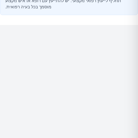
תחליף לייעוץ רפואי מקצועי. יש להתייעץ עם רופא או איש מקצוע
מוסמך בכל בעיה רפואית.