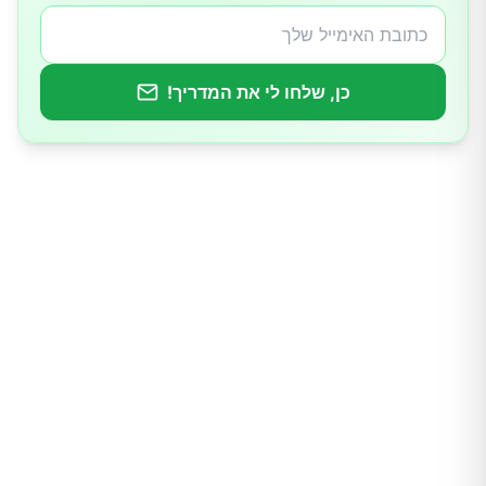
9.סלמון
10.בננה
כן, שלחו לי את המדריך!
11.שקדים