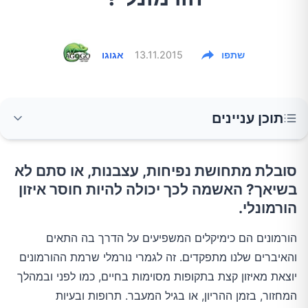
שתפו
13.11.2015
אגוגו
תוכן עניינים
זיכרון מעורפל
סובלת מתחושת נפיחות, עצבנות, או סתם לא
בשיאך? האשמה לכך יכולה להיות חוסר איזון
הורמונלי.
בעיות במערכת העיכול
הורמונים הם כימיקלים המשפיעים על הדרך בה התאים
עייפות מתמשכת
והאיברים שלנו מתפקדים. זה לגמרי נורמלי שרמת ההורמונים
יוצאת מאיזון קצת בתקופות מסוימות בחיים, כמו לפני ובמהלך
קוטביות במצבי הרוח ודיכאון
המחזור, בזמן ההריון, או בגיל המעבר. תרופות ובעיות