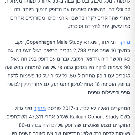
לתמותה מכל סיבה, ובסיכון גבוה ב-33 אחוז לתמותה ממחלות
לב וכלי דם, בהשוואה לאנשים עם הדופק הנמוך ביותר. וזה
אחרי שהחוקרים לקחו בחשבון גורמי סיכון מסורתיים אחרים
כמו עישון, יתר לחץ דם וסוכרת.
מחקר
דני אחר, שנקרא Copenhagen Male Study, עקב
במשך 16 שנים אחרי 2,798 גברים בריאים בגיל העמידה. גם
כאן הקשר היה גרדואלי ועקבי. גברים עם דופק במנוחה מעל
90 פעימות לדקה היו בסיכון גבוה פי שלושה לתמותה בהשוואה
לגברים עם דופק מתחת ל-50. כל עלייה של 10 פעימות לדקה
בדופק הוסיפה 16 אחוז לסיכון התמותה, גם אחרי תיקון לכושר
גופני ולפעילות גופנית.
המחקרים האלה לא לבד. ב-2017 פורסם
מחקר
סיני גדול
בשם Kailuan Cohort Study שעקב אחרי 47,311 משתתפים.
החוקרים מצאו שאנשים שהדופק שלהם היה גבוה מ-80
פעימות לדקה בכל שלוש הבדיקות שבוצעו לאורך השנים היו