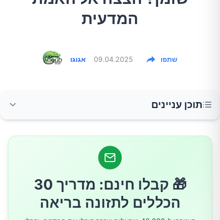
המדעית
שתפו
09.04.2025
אגוגו
תוכן עניינים
תה ירוק: רקע והיסטוריה
הרכיבים הפעילים בתה ירוק
🎁 קבלו חינם: מדריך 30
המנגנונים המוצעים לשריפת שומן
הכללים לתזונה בריאה