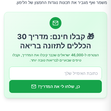
משמר ואף מגביר את תכונות נוגדות החמצון של הלימון.
איך להקפיא לימונים בצורה נכונה
שימוש בלימונים קפואים
שימושים נוספים ללימונים קפואים
🎁 קבלו חינם: מדריך 30
הכללים לתזונה בריאה
היתרונות הבריאותיים של צריכת לימון באופן קבוע
הצטרפו ל-46,000 ישראלים שכבר קיבלו את המדריך, וקבלו
טיפים שבועיים לבריאות טובה יותר.
סיכום
כן, שלחו לי את המדריך!