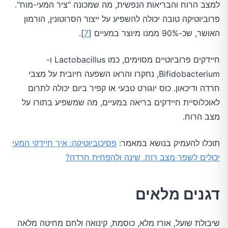
למצב הרוח והבריאות הנפשית, מה שמכונה "ציר המעי-מוח".
פרוביוטיקה טובה יכולה להשפיע על ייצור הסרוטונין, הורמון
האושר, שכ-90% ממנו מיוצר במעיים [
7
].
חיידקים פרוביוטיים מסוימים, כמו Lactobacillus ו-
Bifidobacterium, נחקרו והראו השפעה חיובית על מצבי
חרדה ודיכאון. כוס יוגורט טבעי או קפיר ביום יכולה לתרום
לאוכלוסיית חיידקים בריאה במעיים, מה שמשפיע בתורו על
מצב הרוח.
תוכלו להעמיק בנושא במאמר:
פסיכוביוטיקה: איך חיידקי המעי
יכולים לשפר מצב רוח, שינה ולהפחית חרדה?
דגנים מלאים
שיבולת שועל, אורז מלא, כוסמת, קינואה ולחם מחיטה מלאה