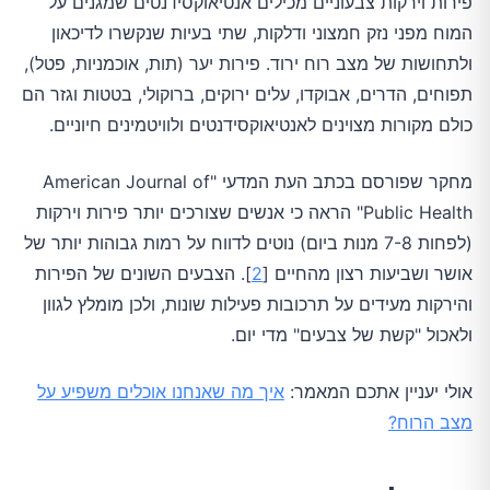
פירות וירקות צבעוניים מכילים אנטיאוקסידנטים שמגנים על
המוח מפני נזק חמצוני ודלקות, שתי בעיות שנקשרו לדיכאון
ולתחושות של מצב רוח ירוד. פירות יער (תות, אוכמניות, פטל),
תפוחים, הדרים, אבוקדו, עלים ירוקים, ברוקולי, בטטות וגזר הם
כולם מקורות מצוינים לאנטיאוקסידנטים ולוויטמינים חיוניים.
מחקר שפורסם בכתב העת המדעי "American Journal of
Public Health" הראה כי אנשים שצורכים יותר פירות וירקות
(לפחות 7-8 מנות ביום) נוטים לדווח על רמות גבוהות יותר של
אושר ושביעות רצון מהחיים [
2
]. הצבעים השונים של הפירות
והירקות מעידים על תרכובות פעילות שונות, ולכן מומלץ לגוון
ולאכול "קשת של צבעים" מדי יום.
אולי יעניין אתכם המאמר:
איך מה שאנחנו אוכלים משפיע על
מצב הרוח?