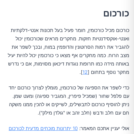
כורכום
כורכום מכיל כורכומין, חומר פעיל בעל תכונות אנטי-דלקתיות
ואנטי-אוקסידנטיות חזקות. מחקרים מראים שכורכומין יכול
להגביר את רמות הסרוטונין והדופמין במוח, ובכך לשפר את
מצב הרוח. כמה מחקרים אף מצאו כי כורכומין יכול להיות יעיל
באותה מידה כמו תרופות נוגדות דיכאון מסוימות, אם כי נדרש
מחקר נוסף בתחום [
12
].
כדי לשפר את הספיגה של כורכומין, מומלץ לצרוך כורכום יחד
עם פלפל שחור (שמכיל פיפרין, המגביר ספיגה) ומעט שמן.
ניתן להוסיף כורכום לתבשילים, לשייקים או להכין ממנו משקה
חם עם חלב ודבש (חלב זהב או "גולדן מילק").
אולי יעניין אתכם המאמר:
10 יתרונות מוכחים מדעית לכורכום