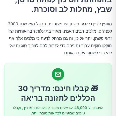
1.מניעת סרטן
שבץ, מחלות לב וסוכרת.
2.מסייע בהתמודדות מול מחלות קרדיווסקולריות
מעניין לציין כי זרעי פשתן היו מעובדים בבבל מאז שנת 3000
לפנה"ס. מלכים רבים האמינו מאוד בתועלות הבריאותיות של
3.מניעת סוכרת
זרעי פשתן. יתר על כן, זה גם מרתק לדעת כי מלכים אלה אף
חוקקו חוקים עבור נתיניהם כדי לגרום להם לצרוך סוג זה של
4.שמירה על מערכת עיכול בריאה
זרע כדי לשמור על בריאותם.
5.תסמיני גיל המעבר
6.ירידה במשקל
🎁 קבלו חינם: מדריך 30
הכללים לתזונה בריאה
צפו בסרטון הבא כדי לראות איך לשלב זרעי פשתן
בשייק
הצטרפו ל-46,000 ישראלים שכבר קיבלו את המדריך, וקבלו
טיפים שבועיים לבריאות טובה יותר.