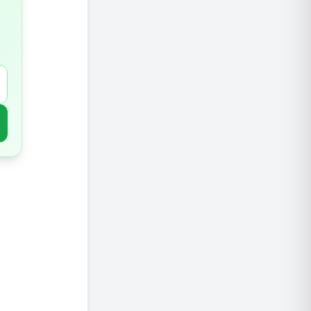
5.זרעי פשתן לבריאות הכבד
6.זרעי פשתן מסייעים בהפחתת כולסטרול
כמה זרע
איך אוכ