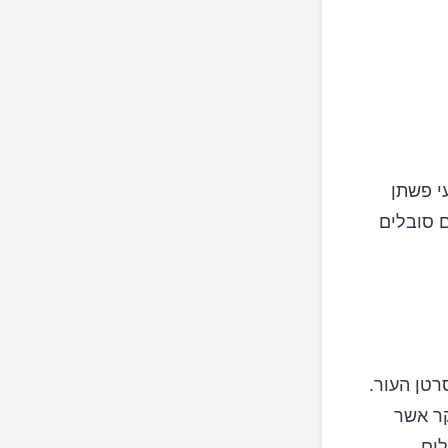
י פשתן
ם סובלים
רטן העור.
קר אשר
לים