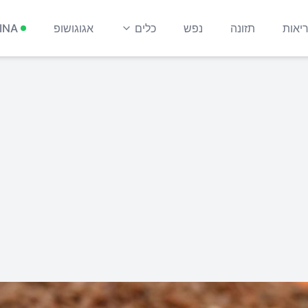
יאות
תזונה
נפש
כלים
אגוגושופ
INA