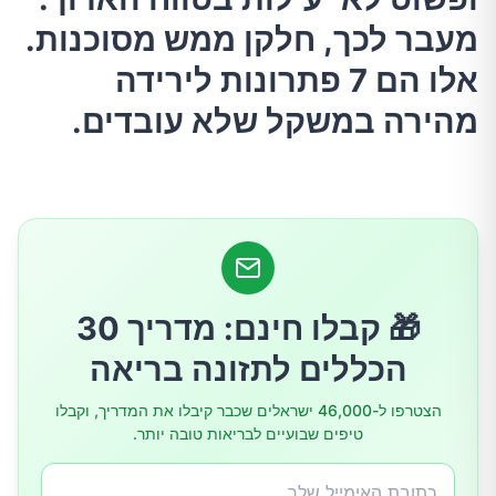
מעבר לכך, חלקן ממש מסוכנות.
2.גלולות "חוסמות פחמימות"
אלו הם 7 פתרונות לירידה
מהירה במשקל שלא עובדים.
3.דיאטת מיצים, טיהורים וניקוי רעלים
4.דיאטות כאסח
5.גלולות "שורפות שומן"
🎁 קבלו חינם: מדריך 30
6.אכילת מזון אחד בלבד
הכללים לתזונה בריאה
7.פטל קטון
הצטרפו ל-46,000 ישראלים שכבר קיבלו את המדריך, וקבלו
טיפים שבועיים לבריאות טובה יותר.
השורה התחתונה