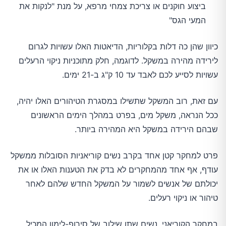
ביצוע חוקנים או צריכת צמחי מרפא, על מנת "לנקות את
המעי הגס"
כיוון שהן כה דלות בקלוריות, הדיאטות האלו עשויות לגרום
לירידה מהירה במשקל. לדוגמה, חלק מתוכניות ניקוי הרעלים
עשויות לסייע לכם לאבד עד 10 ק"ג ב-21 ימים.
עם זאת, רוב המשקל שתשילו במסגרת הטיהורים האלו יהיה,
ככל הנראה, משקל מים, בפרט במהלך הימים הראשונים
שבהם הירידה במשקל היא המהירה ביותר.
פרט למחקר קטן אחד בקרב נשים קוריאניות הסובלות ממשקל
עודף, אף אחד מהמחקרים לא בדק את הטענות האלו או את
יכולתם של אנשים לשמור על המשקל החדש שלהם לאחר
טיהור או ניקוי רעלים.
במחקר הקוריאני, נשים שתו שילוב של סירופ-לימון המכיל