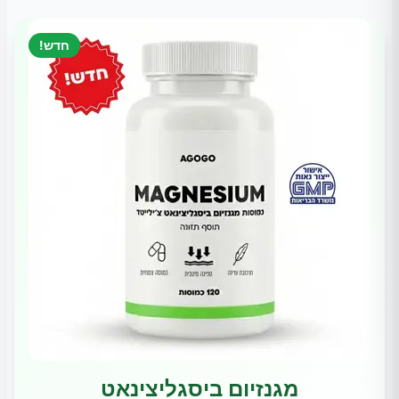
חדש!
מגנזיום ביסגליצינאט