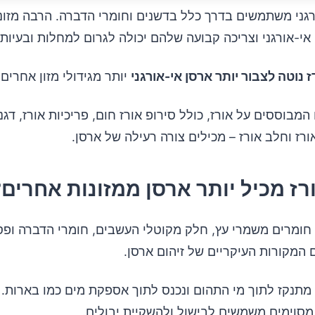
גני משתמשים בדרך כלל בדשנים וחומרי הדברה. הרבה מזונו
אי-אורגני וצריכה קבועה שלהם יכולה לגרום למחלות ובעיות 
ז נוטה לצבור יותר ארסן אי-אורגני
יותר מגידולי מזון אחרים.
מבוססים על אורז, כולל סירופ אורז חום, פריכיות אורז, דגני 
אורז וחלב אורז – מכילים צורה רעילה של ארסן.
רז מכיל יותר ארסן ממזונות אחרים?
 חומרים משמרי עץ, חלק מקוטלי העשבים, חומרי הדברה ופס
המקורות העיקריים של זיהום ארסן.
 מתנקז לתוך מי התהום ונכנס לתוך אספקת מים כמו בארות. 
סוימים משמשים לבישול ולהשקיית יבולים.