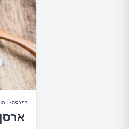
דף הבית
>
תזו
ארסן 