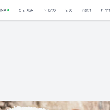
יאות
תזונה
נפש
כלים
אגוגושופ
INA