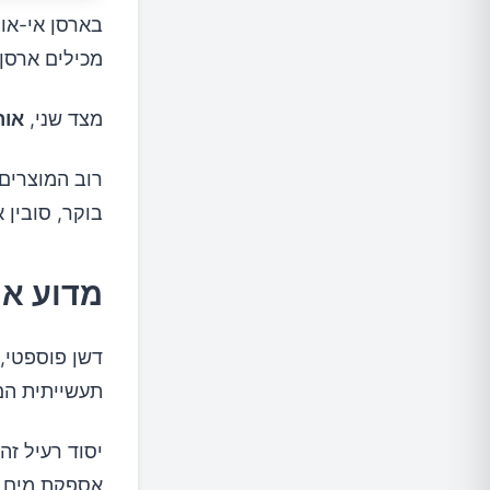
בארסן אי-אור
מכילים ארסן 
מצד שני,
אור
רוב המוצרים ה
בוקר, סובין 
מדוע או
דשן פוספטי,
תעשייתית הם 
יסוד רעיל זה
אספקת מים מ