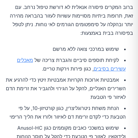
ברוב המקרים פיסורה אנאלית לא דורשת טיפול נרחב. עם
זאת, תרופות ביתיות מסויימות עשויות לעזור בהבראה מהירה
יותר ובהקלה על סימפטומים הגורמים לאי נוחות. ניתן לטפל
בפיסורה בבית באמצעות:
שימוש במרככי צואה ללא מרשם
לקיחת תוספים סיביים והגברת צריכה של
מאכלים
עשירים בסיבים
, כגון פירות וירקות טריים.
אמבטיות ארוכות הקרויות אמבטיות זיטץ כדי להרגיע את
השרירים האנליים, להקל על הגירוי ולהגביר את זרימת הדם
לאיזור פי הטבעת
הנחת משחת ניטרוגליצרין, כגון קורטיזון-10, על פי
הטבעת כדי לקדם זרימת דם לאיזור ולזרז את הליך הריפוי
שימוש במשככי כאבים מקוממים כגון Anusol-HC
ולידוקאין, לאזור פי הטבעת כדי להקל על חוסר הנוחות