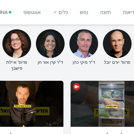
יאות
תזונה
נפש
כלים
אגוגושופ
INA
פרופ' יורם יובל
ד"ר מיקי כהן
ד"ר קרן אור חן
פרופ' איילת
פישבך