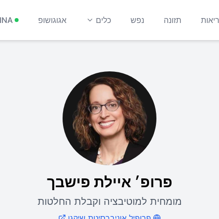
יאות
תזונה
נפש
כלים
אגוגושופ
INA
פרופ׳ איילת פישבך
מומחית למוטיבציה וקבלת החלטות
פרופיל אוניברסיטת שיקגו