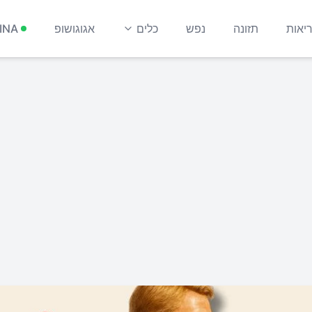
יאות
תזונה
נפש
כלים
אגוגושופ
INA