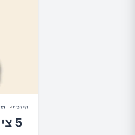
דף הבית
>
תזו
5 צ