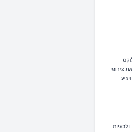
 המעי הרגיז (IBS), ריפלוקס
את צירופי
יציע
ולבעיות