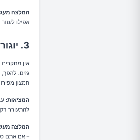
המלצה מעשי
אפילו לעזור 
3. יוגורט ופירות – שילוב בריא לרוב האנשים
אין מחקרים ב
גזים. להפך,
מ
חמצון מפירות
המציאות:
עבו
להתעורר רק א
המלצה מעשי
– אם אתם סובלים מ-IBS, נסו פירות דלי P