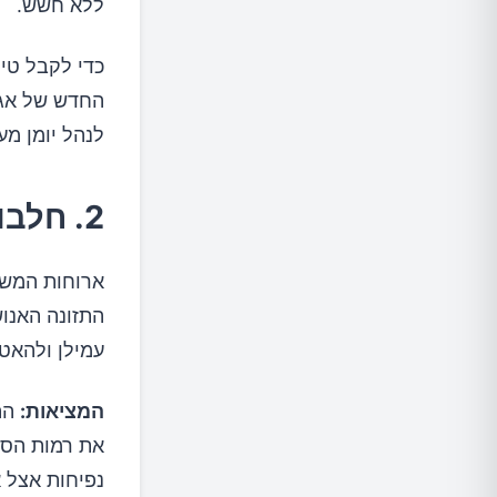
ללא חשש.
כדי לקבל טיפ
החדש של אגוג
לנהל יומן מע
2. חלבון ועמילן – שילוב שעשוי דווקא להועיל
ארוחות המשלב
התזונה האנו
עמילן ולהאט
המציאות:
ההא
את רמות הסוכ
נפיחות אצל א