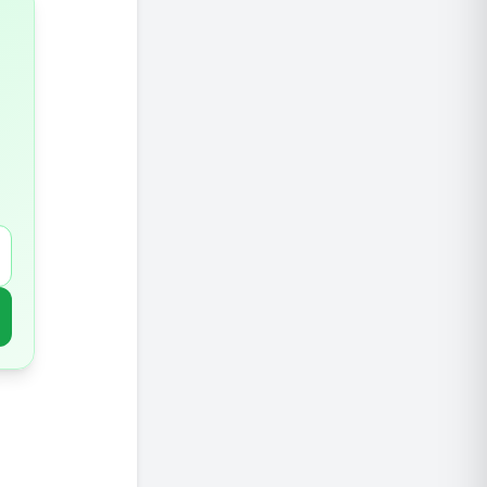
4. ארוחות עתירות חלבון – כמה זה יותר מדי?
5. שתיית מים עם ארוחות – האם באמת מזיק?
צירופי מ
המלצות 
סיכום