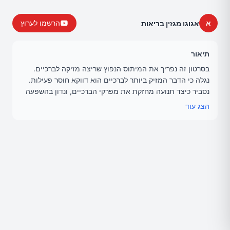
א
הרשמו לערוץ
אגוגו מגזין בריאות
תיאור
בסרטון זה נפריך את המיתוס הנפוץ שריצה מזיקה לברכיים.
נגלה כי הדבר המזיק ביותר לברכיים הוא דווקא חוסר פעילות.
נסביר כיצד תנועה מחזקת את מפרקי הברכיים, ונדון בהשפעה
המשמעותית של משקל עודף על העומס בברכיים. נספק טיפים
הצג עוד
לריצה בטוחה ונכונה, ונדגיש את חשיבות ההדרגתיות באימונים.