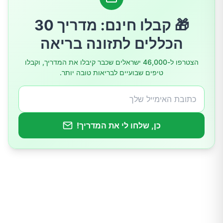
2. מרק ירקות עם שעועית לבנה (280 קלוריות)
🎁 קבלו חינם: מדריך 30
3. סלמון אפוי עם ירקות ירוקים (350 קלוריות)
הכללים לתזונה בריאה
4. צלחת ירקות קלויים עם טופו (310 קלוריות)
הצטרפו ל-46,000 ישראלים שכבר קיבלו את המדריך, וקבלו
5. קישואים ממולאים בעוף טחון (340 קלוריות)
טיפים שבועיים לבריאות טובה יותר.
טיפים להצלחה עם ארוחות ערב קלות
1. תזמון הוא הכל
כן, שלחו לי את המדריך!
2. התמקדו בחלבון וסיבים
3. הכינו מראש
4. שתו הרבה מים
5. אכלו לאט ובמודעות