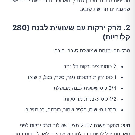
מוסיפות סיבים וחלבון צמחי, והאבוקדו תורם שומנים בריאים
שמגבירים תחושת שובע.
2. מרק ירקות עם שעועית לבנה (280
קלוריות)
מרק חם ומנחם שמושלם לערבי חורף:
2 כוסות ציר ירקות דל נתרן
1 כוס ירקות חתוכים (גזר, סלרי, בצל, קישוא)
3/4 כוס שעועית לבנה מבושלת
1/2 כוס עגבניות מרוסקות
תבלינים: שום, פלפל שחור, כורכום, פטרוזיליה
טיפ:
מחקר משנת 2007 מציין ששילוב מרק ירקות לפני
הארוחה יכול להיות דרך להרגיש שבעים ולאכול פחות בסך