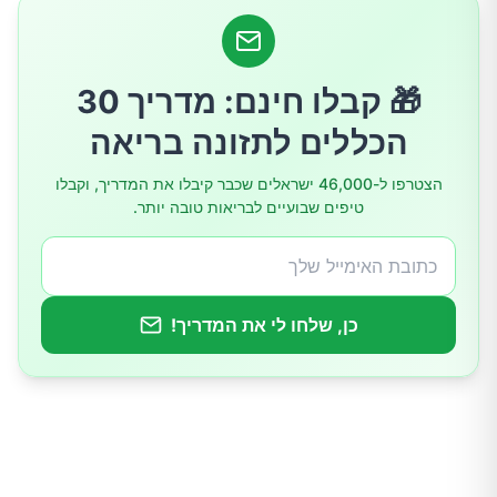
טעות נפוצה: מזון צמחי מעובד
כיצד ליישם תזונה צמחית בריאה?
🎁 קבלו חינם: מדריך 30
הוספת דגנים מלאים
הכללים לתזונה בריאה
צריכת קטניות מגוונות
הצטרפו ל-46,000 ישראלים שכבר קיבלו את המדריך, וקבלו
טיפים שבועיים לבריאות טובה יותר.
אגוזים וזרעים
שימוש בשומנים בלתי רוויים
כן, שלחו לי את המדריך!
גיוון בפירות וירקות
סיכום