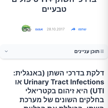
טבעיים
שתפו
28.10.2017
אגוגו
תוכן עניינים
דלקת בדרכי השתן (באנגלית: Urinary Tract
דלקת בדרכי השתן (באנגלית:
Infections או UTI) היא זיהום בקטריאלי בחלקים
Urinary Tract Infections או
השונים של מערכת השתן, הכוללת את הכליות,
שלפוחית, השופכנים (איברים צינוריים המעבירים
UTI) היא זיהום בקטריאלי
את השתן מהכליות לשלפוחית השתן) והשופכה
בחלקים השונים של מערכת
(הצינורית דרכה יוצא השתן).