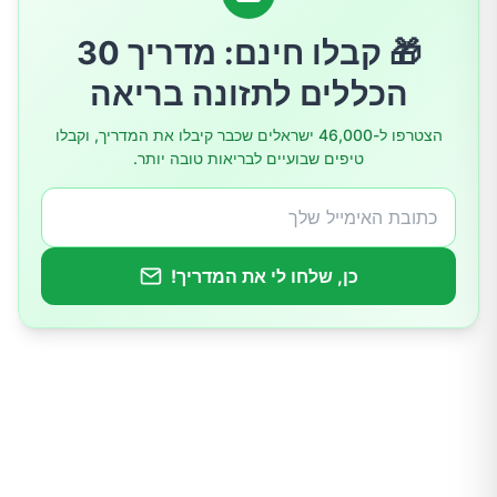
3.צריכת אנטיביוטיקה טבעית
🎁 קבלו חינם: מדריך 30
4.תרגלו יוגה
הכללים לתזונה בריאה
הצטרפו ל-46,000 ישראלים שכבר קיבלו את המדריך, וקבלו
5.שמרו על השופכה (Urethra) יבשה
טיפים שבועיים לבריאות טובה יותר.
6.הורידו מהתפריט מזונות הגורמים לגירוי
השלפוחית
כן, שלחו לי את המדריך!
7.השתמשו בכריות חימום
8.הגבירו את צריכת הפרוביוטיקה
9.שתו כוס של מיץ חמוציות