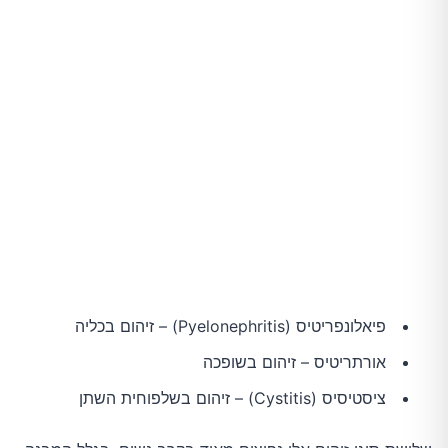
10.האם אתם צורכים מספיק ויטמין C?
11.השתמשו בשמנים אתריים
לסיכום
פיאלונפריטיס (Pyelonephritis) – זיהום בכליה
אורתריטיס – זיהום בשופכה
ציסטיסיס (Cystitis) – זיהום בשלפוחית השתן