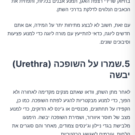
בחיזוק שרירי רצפת האגן, תמנע אבנים בכליות, ותפחית את
הכאבים הנלווים לדלקת בדרכי השתן.
עם זאת, חשוב לא לבצע מתיחות יתר על המידה, אם אתם
חדשים ליוגה, כדאי להתייעץ עם מורה ליוגה כדי למנוע פציעות
וסיבוכים שונים.
5.שמרו על השופכה (Urethra)
יבשה
לאחר מתן השתן, וודאו שאתם מנקים מקדימה לאחורה ולא
הפוך, כדי למנוע מבקטריות להגיע לפתח השופכה. כמו כן,
הקפידו על תחתונים, מכנסיים או ג'ינס לא הדוקים, כדי למנוע
מצב של חוסר איוורור, ושמירת השופכה יבשה. הימנעו
מלבישת בגדי ניילון וג'ינסים צמודים, מאחר והם סוגרים את
הלחות, וגורמים לשגשוג הבקטריות.