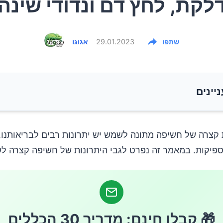
לקת, לחץ דם ונדודי שינה
שתפו
29.01.2023
אגוגו
ניינים
צב הרוח
ספיקות. במאמר זה נפרט לגבי היתרונות של חשיפה קצרה ל
ריאות הלב
נטי-דלקתית על העור
🎁 קבלו חינם: מדריך 30 הכללים