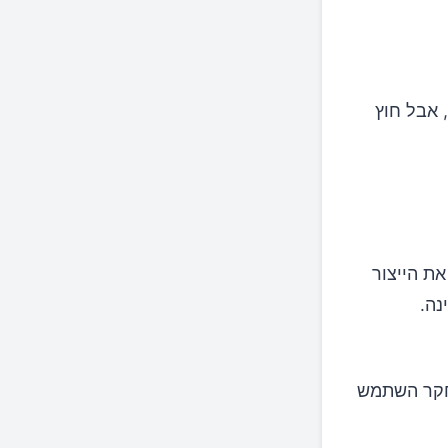
מש מעודדת את ייצור ויטמין D בגופנו, אבל חוץ
ת הייצור
נה.
חקר השתמש