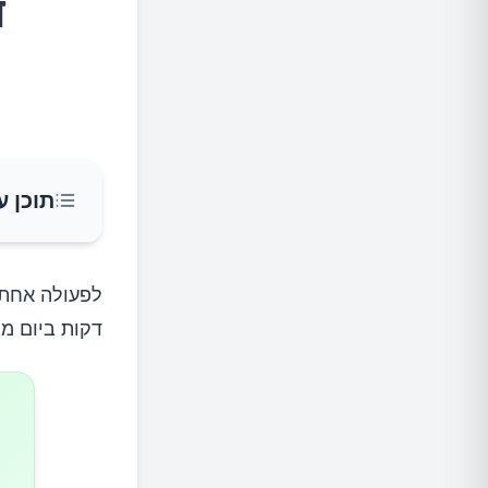
ד
תוכן ע
שיפור מ
דקות ביום מ
שיפור ב
השפעה א