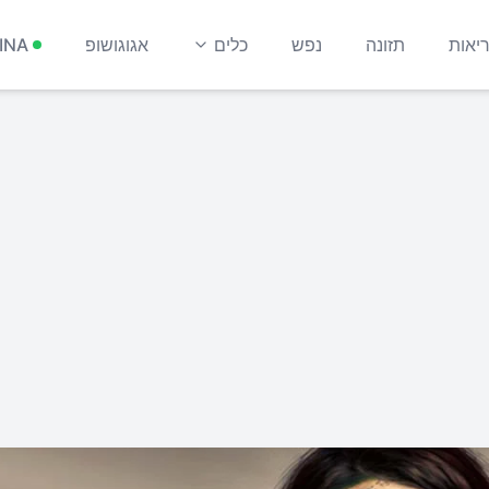
יאות
תזונה
נפש
כלים
אגוגושופ
INA