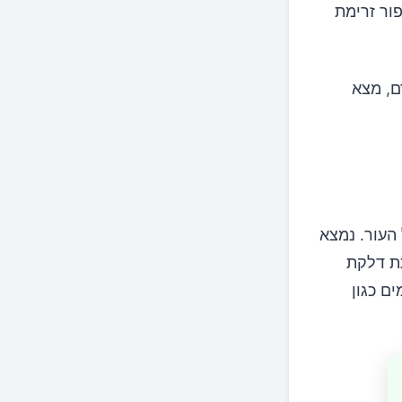
ור זרימת
ם, מצא
העור. נמצא
חתת דלקת
ם כגון