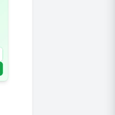
תמרים
ענבים
קוטג'
אבוקדו
ירקות ט
חומוס
שעועית
קרקרים 