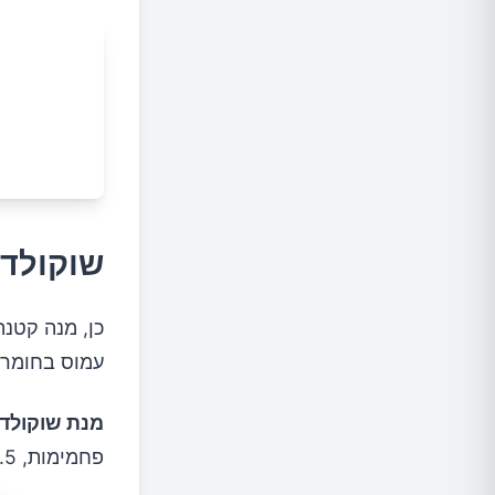
אדממה 
שוקולד 
כן, מנה קטנה
עמוס בחומרים
מנת שוקולד 70% קקאו (4 קוביות/שורה)
פחמימות, 1.5 גרם סיבים, 1.1 גרם חלבון.