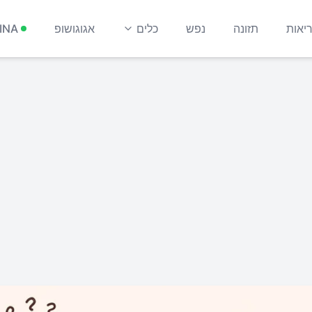
יאות
תזונה
נפש
כלים
אגוגושופ
INA