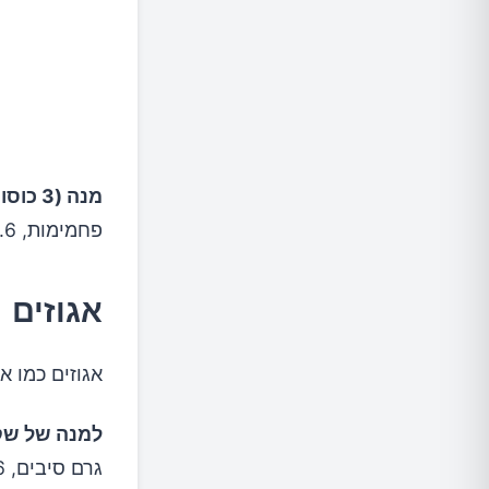
חמאות א
שיבולת 
שייק ירו
מנה (3 כוסות פופקורן ללא שמן) מכילה:
פחמימות, 3.6 גרם סיבים, 3 גרם חלבון.
אבטיח
בננה
אגוזים
גזר
אגוזים כמו א
ביצה על
למנה של שקד
גרם סיבים, 6 גרם חלבון.