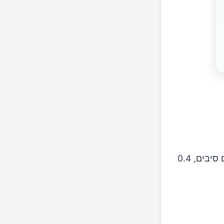
66 קלוריות, 0.04 גרם שומן, 18 גרם פחמימות, 1.6 גרם סיבים, 0.4