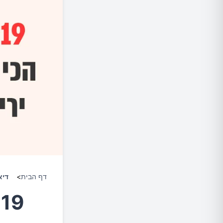
דף הבית
>
דיא
9