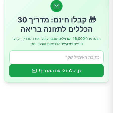
טעות: מעט מדי שינה
טעות: ללכת לישון בלי לשטוף את הפנים
🎁 קבלו חינם: מדריך 30
הכללים לתזונה בריאה
טעות: לנסות לפוצץ פצעוני אקנה
הצטרפו ל-46,000 ישראלים שכבר קיבלו את המדריך, וקבלו
טיפים שבועיים לבריאות טובה יותר.
טעות: חיטוט, גירוד, לחיצה ופיצוץ
טעות: שיזוף בהתזה
כן, שלחו לי את המדריך!
אהבתם את המאמר? פרגנו בלייק!