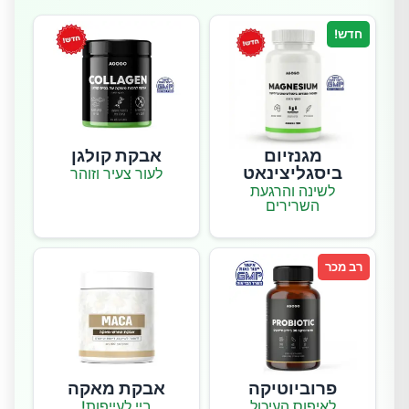
חדש!
מגנזיום
אבקת קולגן
ביסגליצינאט
לעור צעיר וזוהר
לשינה והרגעת
השרירים
רב מכר
פרוביוטיקה
אבקת מאקה
לאיפוס העיכול
ביי לעייפות!