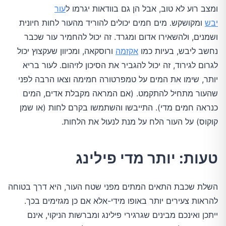
ומצב רוע לא טוב, אבל הן גם בוודאות יגרמו ל
עור
יבש
ומקושקש. מים חמים יכולים להוריד מהעור לחות חיונית
ושמנים, ולהשאירו אדום ומגרד. זה יכול להחמיר עור שכבר
נחשב ליבש, בעיות כמו
אקזמה
ורוסקאה, ומכיוון שעקצוץ יכול
לגרום לגירוד, זה יכול להגביר את הסיכון לזיהום. לעור בריא
יותר, שימו את המים על טמפרטורה חמימה וצאו הרבה לפני
שהעור מתחיל להתקמט. (אם המראה מקבלת אדים, המים
כנראה חמים מדי). התייבשו והשתמשו בקרם לחות (או שמן
קוקוס) על העור הלח על מנת לנעול את הלחות.
טעות: יותר מדי פילינג
השלת שכבת התאים המתים מפני שטח העור, היא דרך בטוחה
להראות צעירים יותר באופו מידי-אלא אם כן מגזימים בכך.
ייתכן ואינכם מבינים שגרגירי פילינג ומברשות הניקוי, אינם