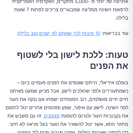
אחרונה של יותר מ -5,000 מחקרים, האקדמיה האמריקנית
לרפואת השינה ממליצה שמבוגרים צריכים לפחות 7 שעות
בלילה.
עוד בבריאות:
10 סיבות לכך שאתם לא ישנים טוב בלילה
טעות: ללכת לישון בלי לשטוף
את הפנים
בעולם אידיאלי, הייתם שוטפים את הפנים פעמיים ביום –
כשמתעוררים ולפני שהולכים לישון. אבל מכיוון שמעט מאיתנו
חיים חיים מושלמים, רוב המומחים ישמחו אם ננקה את העור
לפני השינה. לישון עם איפור, שומן ומזהמים אחרים יכול לחסום
את נקבוביות העור ולגרום להופעת
פצעונים
. זה גם משבש את
מחזור התא, אשר יכול להשאיר את העור בעל מראה לא חיוני.
כדי להסיר שאריות בקלות, שמרו מגבוני פנים ליד המיטה.