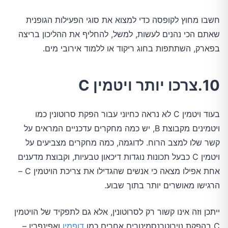
חשבו מחוץ לקופסה כדי למצוא את סוגי הפעילות הגופנית
שאתם הכי נהנים לעשות, למשל, להחליף את ההליכון בריצה
בפארק, השתתפות בחוג ריקוד או ללמוד אירובי מים.
10.צרכו יותר ויטמין C
בעוד ויטמין C לא נראה כחיוני עבור הפקת סרוטונין כמו
ויטמינים מקבוצת B, יש כמה מחקרים עדכניים המראים על
קשר שלו למצב הרוח. לדוגמה, כמה מחקרים מצביעים על
ויטמין C כבעל תכונות נוגדות דיכאון טבעיות, וקבוצת מדענים
אחת אפילו מצאה כי אנשים שהגדילו את צריכת הויטמין C –
הרגישו מאושרים יותר בתוך שבוע.
ייתכן וזה אינו קשור רק לסרוטונין, אלא גם לתפקיד של הויטמין
C בהפקת נוירוטרנסמיטרים אחרים כמו
דופמין
ואפינפרין –