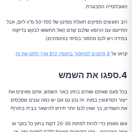
האוכלוסייה המבוגרת.
רוב האנשים מפיקים תועלת ממינון של 50-100 מ"ג ליום, אבל
התייעצו עם הרופא שלכם קודם (ואל תחששו לבקש בדיקות
במידה ויש לכם מחסור בסיסי בוויטמינים).
קראו על
8 סימנים למחסור בויטמין B12 ואיך לתקן את זה
4.ספגו את השמש
בכל פעם שאתם שוהים בחוץ באור השמש, אתם מאיצים את
ייצור הסרוטונין במוח. זה נכון גם אם יש כמה עננים שמכסים
את השמיים, כך שאין לכם יותר תירוץ להישאר בבית בחורף!
עשו מאמץ כדי להיות לפחות 20-30 דקות בחוץ כל בוקר או
אחר הצהריים – זוהי הזדמנות מצוינת ללכת למקום יפה, או