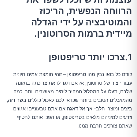
הרווחה הנפשית, הריכוז
2.הזמינו עיסוי
והמוטיבציה על ידי הגדלה
מיידית ברמות הסרוטונין.
3.הגבירו את צריכת ויטמיני B
4.ספגו את השמש
1.צרכו יותר טריפטופן
5.הוסיפו עוד מגנזיום לתזונה שלכם
קודם כל בואו נבין מהו טריפטופן – זוהי חומצת אמינו חיונית
עבור ייצור של סרוטונין, אז אם תגדילו את צריכתה בתזונה
6.מצאו דרכים להיות חיוביים יותר
שלכם, תעלו על המסלול המהיר לימים מאושרים יותר. כמה
מהמאכלים הטובים ביותר שכדאי לכם לאכול כוללים בשר רזה,
7.צמצום צריכת הסוכר
ביצים ומוצרי חלב- אך אל דאגה אם אתם טבעוניים! אגוזים
וזרעים למיניהם מלאים בטריפטופן, אז הפכו אותם לחטיף
שאתם צורכים הרבה ממנו.
8.עשו מדיטציה