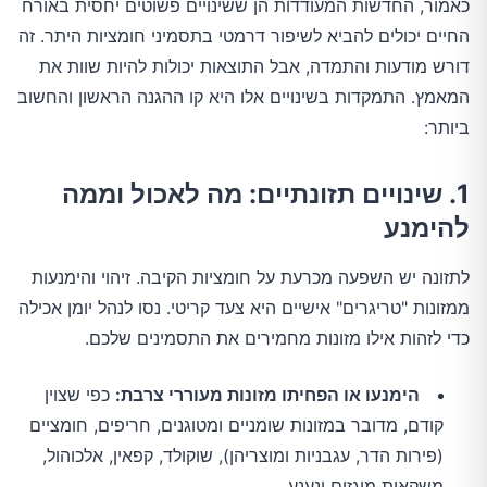
כאמור, החדשות המעודדות הן ששינויים פשוטים יחסית באורח
החיים יכולים להביא לשיפור דרמטי בתסמיני חומציות היתר. זה
דורש מודעות והתמדה, אבל התוצאות יכולות להיות שוות את
המאמץ. התמקדות בשינויים אלו היא קו ההגנה הראשון והחשוב
ביותר:
1. שינויים תזונתיים: מה לאכול וממה
להימנע
לתזונה יש השפעה מכרעת על חומציות הקיבה. זיהוי והימנעות
ממזונות "טריגרים" אישיים היא צעד קריטי. נסו לנהל יומן אכילה
כדי לזהות אילו מזונות מחמירים את התסמינים שלכם.
הימנעו או הפחיתו מזונות מעוררי צרבת:
כפי שצוין
קודם, מדובר במזונות שומניים ומטוגנים, חריפים, חומציים
(פירות הדר, עגבניות ומוצריהן), שוקולד, קפאין, אלכוהול,
משקאות מוגזים ונענע.