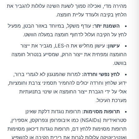
מהירה מדי, ואכילה סמוך לשעת השינה עלולות להגביר את
הלחץ בקיבה ולעודד עליית חומצה.
השמנת יתר:
עודף משקל, במיוחד באזור הבטן, מפעיל
לחץ על הקיבה ועלול לדחוף חומצה במעלה הוושט.
עישון:
עישון מחליש את ה-LES, מגביר את ייצור
החומצה ומפחית את ייצור הרוק, שמסייע בנטרול חומצה
בוושט.
לחץ נפשי וחרדה:
למרות שהמנגנון לא לגמרי ברור,
ידוע שלחץ וחרדה יכולים להחמיר תסמיני צרבת וחומציות,
אולי על ידי הגברת ייצור החומצה או שינוי בתנועתיות
מערכת העיכול.
תרופות מסוימות:
תרופות נוגדות דלקת שאינן
סטרואידיות (NSAIDs) כמו איבופרופן ונפרוקסן, אספירין,
תרופות מסוימות ללחץ דם, תרופות נוגדות דיכאון מסוימות
ואנטיביוטיקה עלולות לגרות את רירית הקיבה או להשפיע