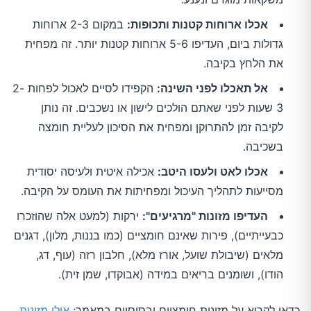
אכלו ארוחות קטנות ותכופות:
במקום 2-3 ארוחות
גדולות ביום, העדיפו 5-6 ארוחות קטנות יותר. זה מפחית
את הלחץ בקיבה.
אל תאכלו לפני השינה:
הקפידו לסיים לאכול לפחות 2-
3 שעות לפני שאתם הולכים לישון או נשכבים. זה נותן
לקיבה זמן להתרוקן ומפחית את הסיכון לעליית חומצה
בשכיבה.
אכלו לאט ולעסו היטב:
אכילה איטית ולעיסה יסודית
מסייעות לתהליך העיכול ומפחיתות את העומס על הקיבה.
העדיפו מזונות "מרגיעים":
ירקות (למעט אלה שהוזכרו
כבעייתיים), פירות שאינם חומציים (כמו בננות, מלון), דגנים
מלאים (שיבולת שועל, אורז מלא), חלבון רזה (עוף, דג,
הודו), ושומנים בריאים במידה (אבוקדו, שמן זית).
כדאי לקרוא על מזונות חומציים ובסיסיים במאמר:
אילו מזונות