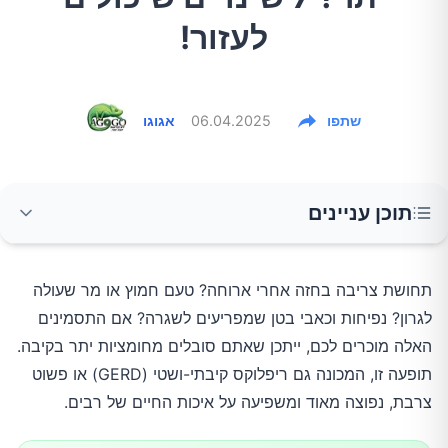
לעזור!
שתפו
06.04.2025
אגוגו
תוכן עניינים
מהי חומציות בקיבה ואיך היא מתבטאת?
תחושת צריבה בחזה אחרי ארוחה? טעם חמוץ או מר שעולה
לגרון? נפיחות וכאבי בטן שמפריעים לשגרה? אם התסמינים
מהם הגורמים לחומציות יתר?
האלה מוכרים לכם, ייתכן שאתם סובלים מחומציות יתר בקיבה.
תופעה זו, המכונה גם ריפלוקס קיבתי-ושטי (GERD) או פשוט
שינויים באורח החיים להפחתת החומציות – זה
צרבת, נפוצה מאוד ומשפיעה על איכות החיים של רבים.
בידיים שלכם!