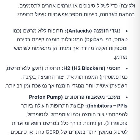
ולקיבה) כדי לשלול סיבוכים או גורמים אחרים לתסמינים.
בהתאם לאבחנה, קיימות מספר אפשרויות טיפול תרופתי:
נוגדי חומצה (Antacids):
תרופות ללא מרשם (כמו
טאמס, רני, מאלוקס) המנטרלות חומצה קיימת בקיבה
ומספקות הקלה מהירה אך זמנית. הן מתאימות לשימוש
מזדמן.
חוסמי H2 (H2 Blockers):
תרופות (חלקן ללא מרשם,
כמו פמוטידין) המפחיתות את ייצור החומצה בקיבה.
השפעתן איטית יותר מנוגדי חומצה אך נמשכת זמן רב יותר.
מעכבי משאבות פרוטונים (Proton Pump
Inhibitors – PPIs):
קבוצת התרופות היעילה ביותר
להפחתת ייצור חומצה (כמו אומפרזול, לנסופרזול,
פנטופרזול). הן ניתנות בדרך כלל במרשם רופא ומיועדות
לטיפול ממושך יותר במקרים של GERD כרוני או סיבוכים.