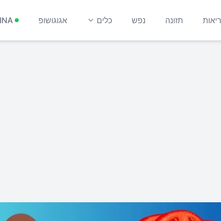
יאות
תזונה
נפש
כלים
אגוגושופ
INA