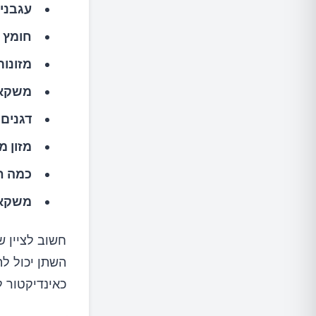
עגבניו
חומץ ו
מזונות
משקאו
דגנים 
מזון מ
כמה ח
משקאו
השתן יכול ל
כאינדיקטור ל