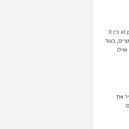
מונחים אלו מתייחסים לרמות ה-pH של המזונות שאנו צורכים. סולם ה-pH נע בין 0
p מתחת ל-7 נחשבים לחומציים, בעוד
ואילו
טים להגביר את
: