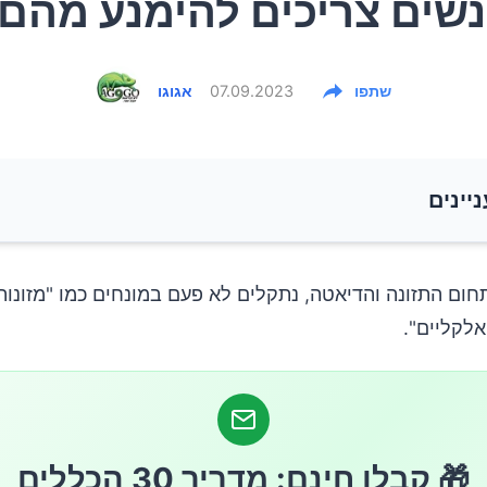
שים צריכים להימנע מהם
שתפו
07.09.2023
אגוגו
ניינים
נות חומציים?
ום התזונה והדיאטה, נתקלים לא פעם במונחים כמו "מזונות
אלקליים".
 להימנע או להגביל מזונות חומציים?
🎁 קבלו חינם: מדריך 30 הכללים