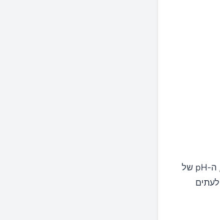
חשוב לציין שהגוף מווסת היטב את ה-pH בדם ללא קשר לתזונה. עם זאת, ה-pH של
לעתים