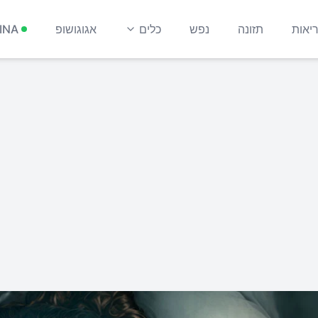
יאות
תזונה
נפש
כלים
אגוגושופ
INA