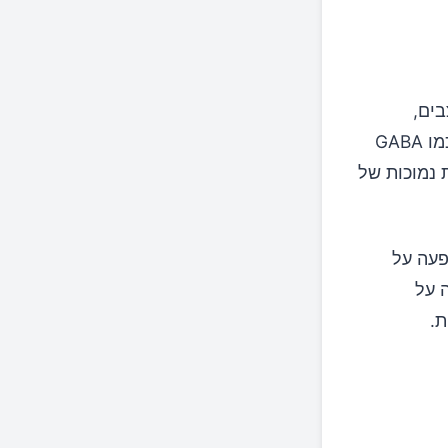
ים,
במיוחד על ידי וויסות הפעילות של נוירו-טרנסמיטורים (מוליכים עצביים) כמו GABA
ת נמוכות של
פעה על
 על
ת.