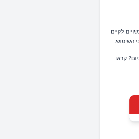
שויים לקיים
י השימוש.
ום? קראו