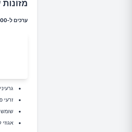
מזונות 
ערכים ל-100 גרם מזון:
גרעיני דל
זרעי פשתן:
שומשום: 51
אגוזי קשיו: