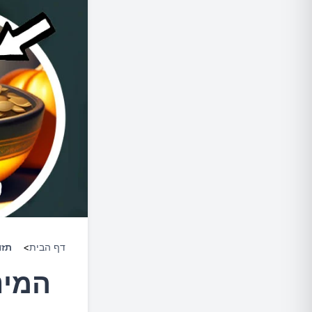
דף הבית
>
תזו
המינ