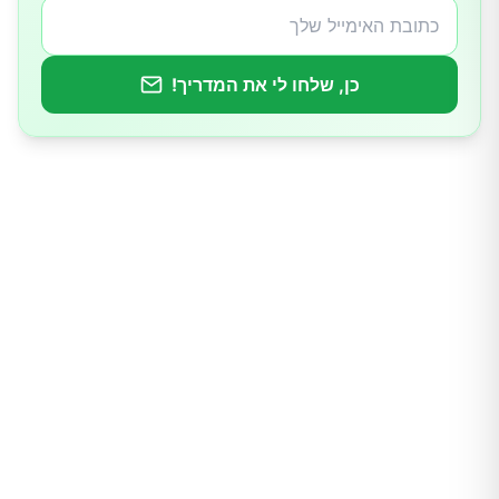
10.קסאווה
כן, שלחו לי את המדריך!
11.ביצים
13.עץ התרד "צ'איה"
לסיכום