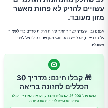
2.רוברב
עשויים להזיק לא פחות מאשר
מזון מעובד.
3.שעועית אדומה יבשה
אמנם נכון שצריך לצרוך יותר פירות וירקות טריים כדי לשמור
4.חלב גולמי (חלב לא מפוסטר)
על הבריאות, אבל יש כמה סוגי מזון שחובה לבשל לפני
שאוכלים.
5.נבטים
6.שקדים מרירים
🎁 קבלו חינם: מדריך 30
7.פטריות בר
הכללים לתזונה בריאה
8.זיתים
הצטרפו ל-46,000 ישראלים שכבר קיבלו את המדריך, וקבלו
טיפים שבועיים לבריאות טובה יותר.
9.טארו