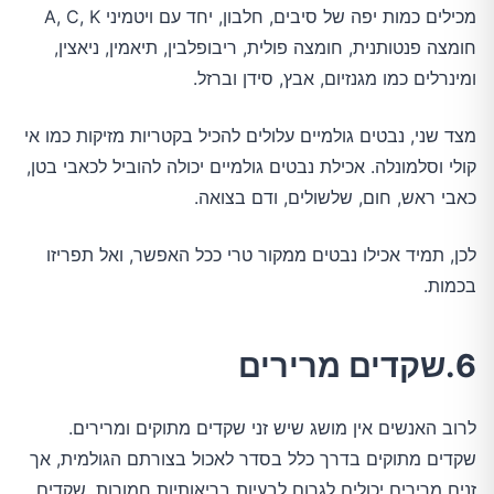
מכילים כמות יפה של סיבים, חלבון, יחד עם ויטמיני A, C, K
חומצה פנטותנית, חומצה פולית, ריבופלבין, תיאמין, ניאצין,
ומינרלים כמו מגנזיום, אבץ, סידן וברזל.
מצד שני, נבטים גולמיים עלולים להכיל בקטריות מזיקות כמו אי
קולי וסלמונלה. אכילת נבטים גולמיים יכולה להוביל לכאבי בטן,
כאבי ראש, חום, שלשולים, ודם בצואה.
לכן, תמיד אכילו נבטים ממקור טרי ככל האפשר, ואל תפריזו
בכמות.
6.שקדים מרירים
לרוב האנשים אין מושג שיש זני שקדים מתוקים ומרירים.
שקדים מתוקים בדרך כלל בסדר לאכול בצורתם הגולמית, אך
זנים מרירים יכולים לגרום לבעיות בריאותיות חמורות. שקדים