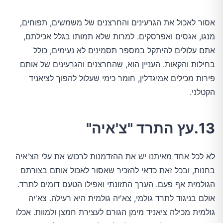
אסור לאכול את הגרעינים והחרצנים של משמשים, תפוחים,
מנגו, אגסים ואפרסקים. למרות שלא תמותו בגלל אכילתם,
אתם עלולים להיתקל במספר תסמינים לא נעימים, כולל
בחילות והקאות. העניין הוא, שהחרצנים והגרעינים של אותם
פירות מכילים אמיגדלין, חומר כימי שעלול להפוך לציאניד
הקטלני.
13.עץ התרד "צ'איה"
לא לכל אחד מאיתנו יש את ההזדמנות לרכוש את עלי הצ'איה
בחנות, ובכל זאת כדאי להזכיר שאסור לאכול אותם בצורתם
הגולמית אף פעם. הערך התזונתי ואפילו הטעם דומים לתרד.
אולם בניגוד לתרד גולמי, צא'יה גולמית היא רעילה. צא'יה
גולמית מכילה ציאניד מימן הגורם לעצירת חמצן ולמוות. אכלו