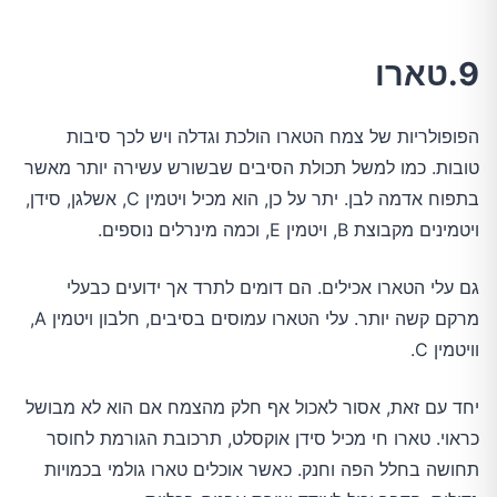
9.טארו
הפופולריות של צמח הטארו הולכת וגדלה ויש לכך סיבות
טובות. כמו למשל תכולת הסיבים שבשורש עשירה יותר מאשר
בתפוח אדמה לבן. יתר על כן, הוא מכיל ויטמין C, אשלגן, סידן,
ויטמינים מקבוצת B, ויטמין E, וכמה מינרלים נוספים.
גם עלי הטארו אכילים. הם דומים לתרד אך ידועים כבעלי
מרקם קשה יותר. עלי הטארו עמוסים בסיבים, חלבון ויטמין A,
וויטמין C.
יחד עם זאת, אסור לאכול אף חלק מהצמח אם הוא לא מבושל
כראוי. טארו חי מכיל סידן אוקסלט, תרכובת הגורמת לחוסר
תחושה בחלל הפה וחנק. כאשר אוכלים טארו גולמי בכמויות