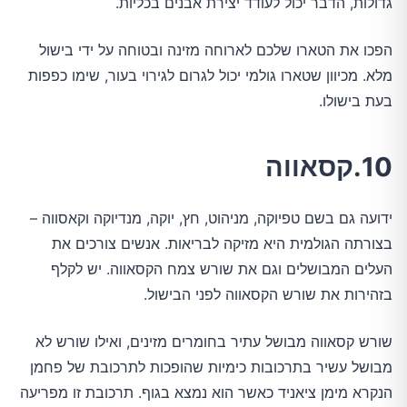
גדולות, הדבר יכול לעודד יצירת אבנים בכליות.
הפכו את הטארו שלכם לארוחה מזינה ובטוחה על ידי בישול
מלא. מכיוון שטארו גולמי יכול לגרום לגירוי בעור, שימו כפפות
בעת בישולו.
10.קסאווה
ידועה גם בשם טפיוקה, מניהוט, חץ, יוקה, מנדיוקה וקאסווה –
בצורתה הגולמית היא מזיקה לבריאות. אנשים צורכים את
העלים המבושלים וגם את שורש צמח הקסאווה. יש לקלף
בזהירות את שורש הקסאווה לפני הבישול.
שורש קסאווה מבושל עתיר בחומרים מזינים, ואילו שורש לא
מבושל עשיר בתרכובות כימיות שהופכות לתרכובת של פחמן
הנקרא מימן ציאניד כאשר הוא נמצא בגוף. תרכובת זו מפריעה