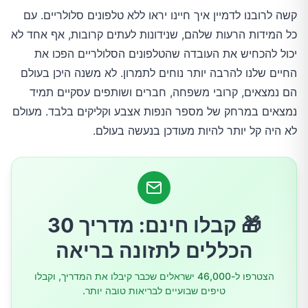
קרינת טלפונים סלולריים משפיעה באופן שלילי גם
קשה לרובנו לדמיין איך חיינו יראו ללא טלפונים סלולריים. עם
על בריאות מערכת הרבייה
כל המידות הרעות שלהם, שנידונות לעתים קרובות, אף אחד לא
יכול להכחיש את העובדה שהטלפונים הסלולריים הפכו את
אמצעי הגנה
החיים שלנו להרבה יותר נוחים לתמרון. לא משנה היכן בעולם
הם נמצאים, קרובי משפחה, חברים ושותפים עסקיים תמיד
1.השתמשו ברמקול (ספיקר)
נמצאים במרחק של מספר הנפות אצבע וקליקים בלבד. מעולם
לא היה קל יותר להיות מעודכן בנעשה בעולם.
2.שלחו יותר מסרונים, דברו פחות
3.השתמשו באוזניות עם חרוז פריט שישאירו את
ידיכם פנויות
🎁 קבלו חינם: מדריך 30
הכללים לתזונה בריאה
4.אל תשמשו בטלפון באזורים מרוחקים
הצטרפו ל-46,000 ישראלים שכבר קיבלו את המדריך, וקבלו
טיפים שבועיים לבריאות טובה יותר.
5.אל תשתמשו בטלפון בתוך רכב נוסע או במעלית