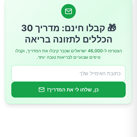
הגברת רמות האנרגיה
ירידה במשקל
🎁 קבלו חינם: מדריך 30
הכללים לתזונה בריאה
עור פנים זוהר ובריא
הצטרפו ל-46,000 ישראלים שכבר קיבלו את המדריך, וקבלו
טיפים שבועיים לבריאות טובה יותר.
הפחתה בנפיחות
חיזוק המערכת החיסונית
כן, שלחו לי את המדריך!
שיפור במצב הרוח
טיפים להצלחה באתגר שתיית מים בלבד
האם כדאי להמשיך באתגר?