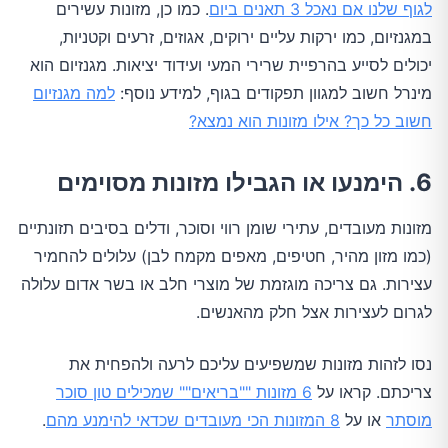
לגוף שלנו אם נאכל 3 תאנים ביום
. כמו כן, מזונות עשירים
במגנזיום, כמו ירקות עליים ירוקים, אגוזים, זרעים וקטניות,
יכולים לסייע בהרפיית שרירי המעי ועידוד יציאות. מגנזיום הוא
מינרל חשוב למגוון תפקודים בגוף, למידע נוסף:
למה מגנזיום
חשוב כל כך? אילו מזונות הוא נמצא?
6. הימנעו או הגבילו מזונות מסוימים
מזונות מעובדים, עתירי שומן רווי וסוכר, ודלים בסיבים תזונתיים
(כמו מזון מהיר, חטיפים, מאפים מקמח לבן) עלולים להחמיר
עצירות. גם צריכה מוגזמת של מוצרי חלב או בשר אדום עלולה
לגרום לעצירות אצל חלק מהאנשים.
נסו לזהות מזונות שמשפיעים עליכם לרעה ולהפחית את
צריכתם. קראו על
6 מזונות ""בריאים"" שמכילים טון סוכר
מוסתר
או על
8 המזונות הכי מעובדים שכדאי להימנע מהם
.