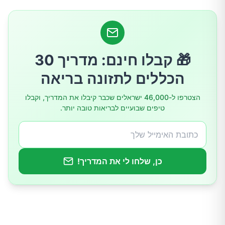
4. צרכו שומנים בריאים
5. שימו לב למזונות נוספים
6. הימנעו או הגבילו מזונות מסוימים
🎁 קבלו חינם: מדריך 30
הכללים לתזונה בריאה
שינויים באורח החיים: מעבר לתזונה
הצטרפו ל-46,000 ישראלים שכבר קיבלו את המדריך, וקבלו
1. פעילות גופנית סדירה
טיפים שבועיים לבריאות טובה יותר.
2. ניהול מתח נפשי
3. הקשבה לגוף וקביעת שגרה
כן, שלחו לי את המדריך!
4. אימוץ תנוחת ישיבה נכונה בשירותים
צמחי מרפא עדינים