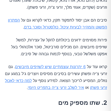
מלאים (לחם מלא, אורז מלא, קינואה, שיבולת שועל) ואגוזים
וזרעים (שקדים, אגוזי מלך, זרעי צ'יה, זרעי פשתן).
סיבים הם אבן יסוד לתפקוד תקין, כדאי לקרוא גם על
הפתרון
הפשוט והמהיר לבעיות עיכול, כולסטרול וסוכר בדם
.
פירות מסוימים ידועים ביכולתם להקל על עצירות, למשל
שזיפים מיובשים. הם מכילים סורביטול, סוכר אלכוהולי בעל
אפקט משלשל טבעי, בנוסף לכמות גבוהה של סיבים.
קראו עוד על
6 יתרונות עוצמתיים שיש לשזיפים מיובשים
. גם
זרעי צ'יה ופשתן עשירים בסיבים מסיסים ויוצרים ג'ל במגע עם
נוזלים, המסייע לריכוך הצואה. למידע נוסף על
למה כדאי לאכול
זרעי פשתן
או
איך לשלב זרעי צ'יה בתפריט היומי
.
2. שתו מספיק מים