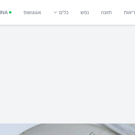
יאות
תזונה
נפש
כלים
אגוגושופ
INA