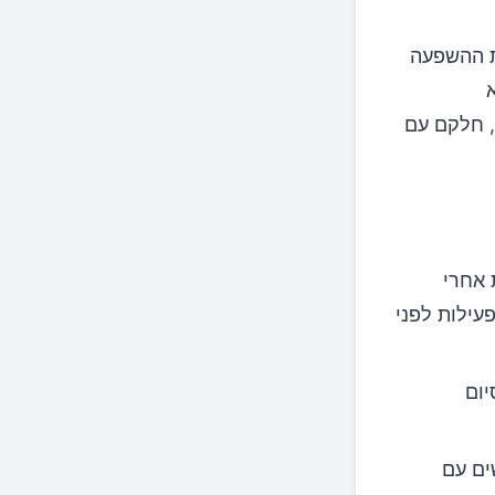
 ההשפעה
אקראיים, שכללו 116 משתתפים, חלקם עם
 אחרי
עילות לפני
יום
ים עם