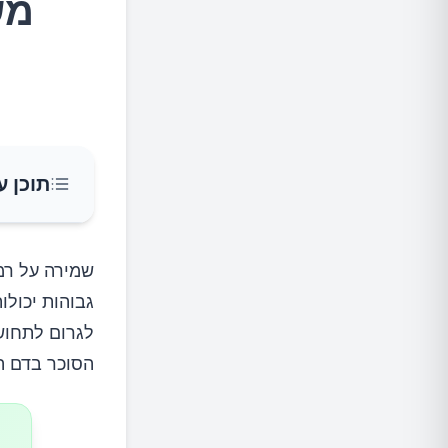
מש
תוכן ע
ההשפעה
שמירה על רמו
גבוהות יכולו
מה המח
לגרום לתחושו
הסוכר בדם ה
ממצ
המש