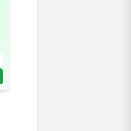
איך ליי
סיכום