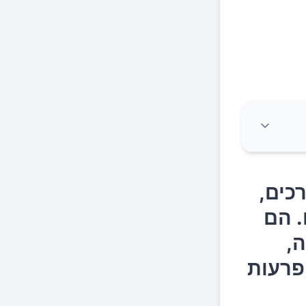
כים,
. הם
,
הפרעות