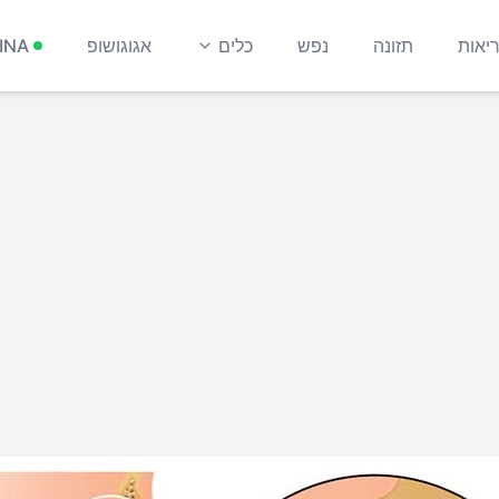
יאות
תזונה
נפש
כלים
אגוגושופ
INA