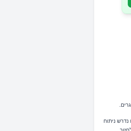
רים.
 נדרש ניתוח
חזור.