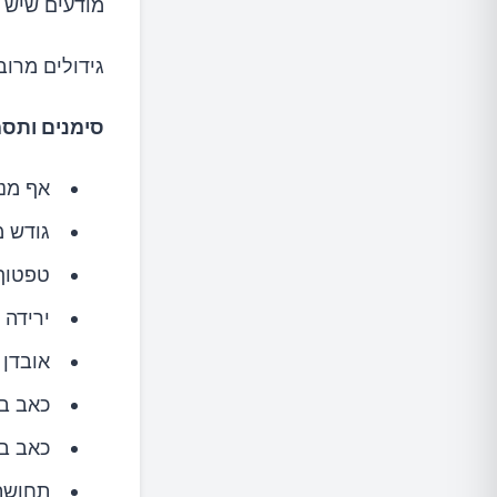
מודעים שיש 
גידולים מרוב
סימנים ותסמ
אף מנו
גודש 
טפטוף נזל
ירידה 
אובדן 
כאב בפ
כאב בש
תחושת