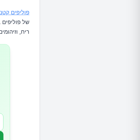
מתי לרא
פוליפים קטנ
של פוליפים ב
גורמים
ריח, וזיהומים
גורמי סי
סיבוכים
מניעה
איך מא
דרכי טיפ
ניתוח ס