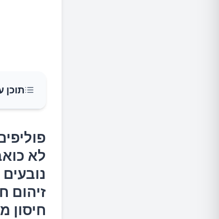
תוכן ע
פוליפים
פוליפים
מעברי ה
לא כואב
אסטמה, 
נובעים 
מסוימות
זיהום ח
תסמיני
חיסון מ