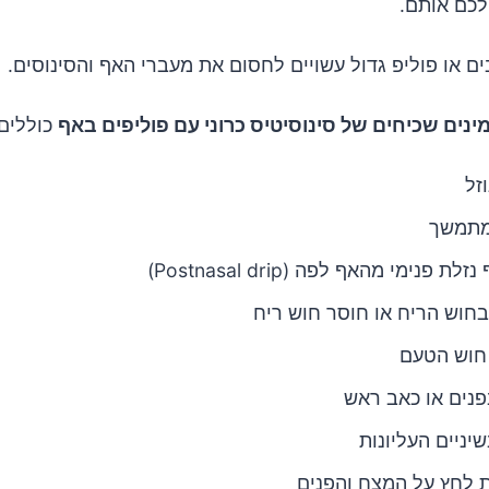
לכם אותם.
ים או פוליפ גדול עשויים לחסום את מעברי האף והסינוסים.
ינים שכיחים של סינוסיטיס כרוני עם פוליפים באף
כוללים:
זל
מתמשך
ת פנימי מהאף לפה (Postnasal drip)
בחוש הריח או חוסר חוש ריח
חוש הטעם
נים או כאב ראש
יניים העליונות
 לחץ על המצח והפנים