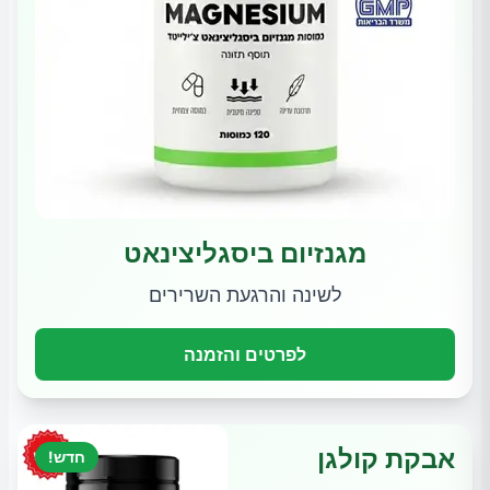
מגנזיום ביסגליצינאט
לשינה והרגעת השרירים
לפרטים והזמנה
אבקת קולגן
חדש!