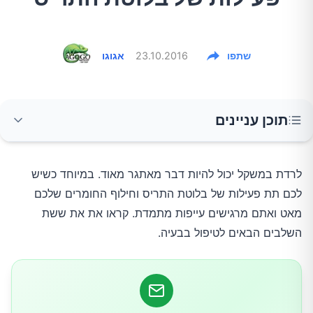
שתפו
23.10.2016
אגוגו
תוכן עניינים
1.השתמשו בתרופות בצורה אופטימלית
לרדת במשקל יכול להיות דבר מאתגר מאוד. במיוחד כשיש
לכם תת פעילות של בלוטת התריס וחילוף החומרים שלכם
2.קצצו בסוכרים מלאכותיים ועמילנים מעובדים
מאט ואתם מרגישים עייפות מתמדת. קראו את את ששת
השלבים הבאים לטיפול בבעיה.
3.בססו את הארוחות על ירקות וחלבונים
4.הגבירו את צריכת הסלניום והאבץ