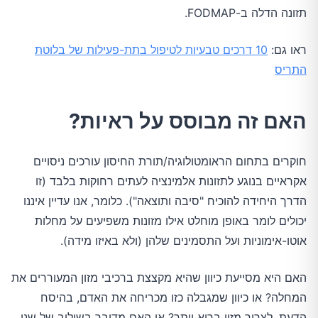
תזונה הדלה ב-FODMAP.
ראו גם:
10 דרכים טבעיות לטיפול בתת-פעילות של בלוטת
התריס
האם זה מבוסס על ראיות?
חוקרים בתחום הראומטולוגיה/תורת החיסון עורכים ניסויים
אקראיים בנוגע לתזונות אלמינציה לעתים רחוקות בלבד (זו
הדרך היחידה להוכיח "סיבה ותוצאה"). כלומר, אנו עדיין איננו
יכולים לומר באופן מוחלט אילו מזונות משפיעים על מחלות
אוטו-אימוניות ועל התסמינים שלהן (ולא באיזו מידה).
האם היא מסייעת כיוון שהיא מקצצת ברכיבי מזון המעוררים את
המחלה? או כיוון שמגבלה כזו מכריחה את האדם, בהיסח
הדעת, לצרוך מזון בריא יותר? או האם מדובר בשילוב של שני