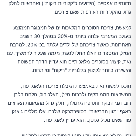
תזונתיים אפסיים (הידועים כ"קלוריות ריקות") ואחראיות לחלק
גדול מהקלוריות העודפות שאנו צורכים.
למעשה, צריכת הסוכרים המלאכותיים של המבוגר הממוצע
בעולם המערבי עלתה ביותר מ-30% במהלך 30 השנים
האחרונות, כאשר צריכתם של ילדים עלתה בכ-20%. למרבה
המזל, המספרים האלו החלו לסגת; מגמה שעליה להמשיך. עם
זאת, קיצוץ בסוכרים מלאכותיים הוא עדיין הדרך הפשוטה
והישירה ביותר לקיצוץ בקלוריות "ריקות" ומיותרות.
תוכלו לעשות זאת באמצעות הגבלת צריכת הג'אנק פוד,
המשקאות הממותקים (לרבות מיץ), האלכוהול, הלחם הלבן,
רוב דגני הבוקר וחטיפי הגרנולה, וחלק גדול מהמזונות הארוזים
באגף "מזון הבריאות" בסופרמרקט שלכם. אלו כוללים ג'אנק
פוד שאינו מכיל גלוטן… הוא עדיין ג'אנק פוד.
נכון, זה לא מציאותי (ולא הוגן) לצפות כי תמנעו לחלוטין