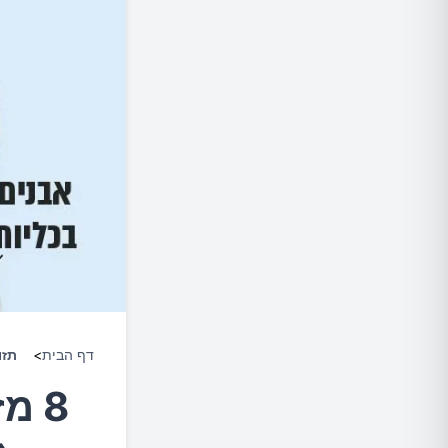
דף הבית
>
תזו
8 מ