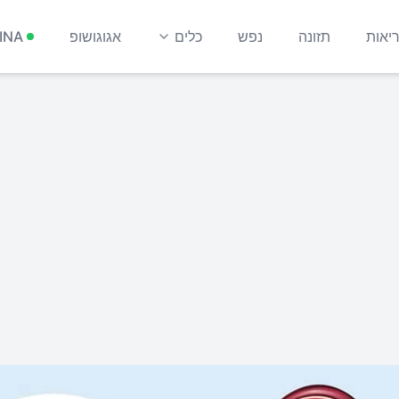
יאות
תזונה
נפש
כלים
אגוגושופ
INA