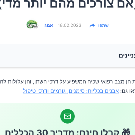
אם צורכים מהם יותר מדי)
שתפו
18.02.2023
אגוגו
ניינים
 חלבון מן החי
ת הן מצב רפואי שכיח המשפיע על דרכי השתן, והן עלולות ל
או גם:
אבנים בכליות: סימנים, גורמים ודרכי טיפול
י מלח
 סוכר
🎁 קבלו חינם: מדריך 30 הכללים