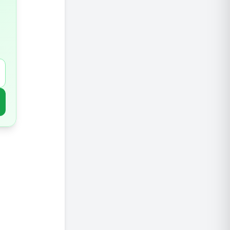
יותר מד
מזונות ע
משקאות
תוספי ויט
סידן וא