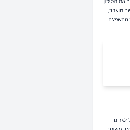
ר את הסיכון
ר מועבד,
את ההשפעה
 לגרום
זון משומר.