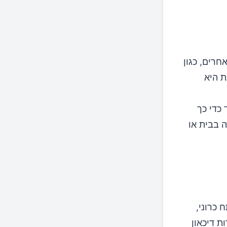
חרים, כגון
ת היא
הרגיז (IBS) חמורים עד כדי כך
 בבית או
 כרוני,
ת דיכאון