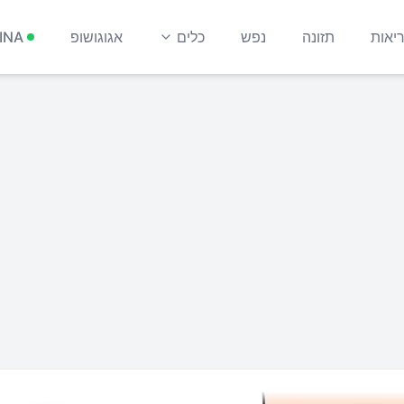
יאות
תזונה
נפש
כלים
אגוגושופ
INA