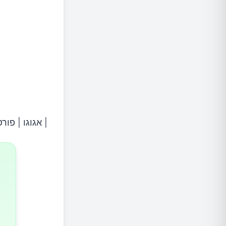
| אגוגו | פורסם /16