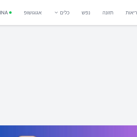
יאות
תזונה
נפש
כלים
אגוגושופ
INA