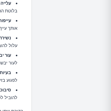
עלייה 
בלוטת הת
עייפות
אותך עייף
נשירת
עלול להוב
עור יב
לעור יבש
בעיות ז
לפגוע בזיכ
סיבוכי 
להוביל לס