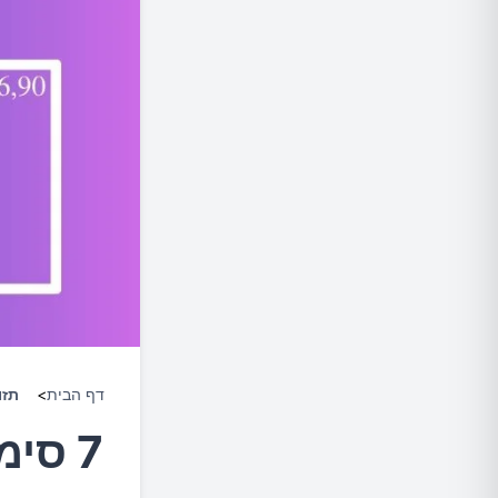
דף הבית
>
תזו
7 סי