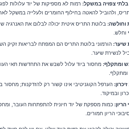
בלתי צפויה במשקל:
רמות לא מספיקות של יוד עלולות לפג
ריס, ולהוביל להאטה בחילוף החומרים ולעלייה במשקל לאחר
 וחולשה:
בלוטת התריס איטית יכולה לבלום את האנרגיה של
 וחלש.
 שיער:
הורמוני בלוטת התריס הם המפתח לבריאות זקיק השי
יל לנשירת שיער.
ש ומתקלף:
מחסור ביוד עלול לשבש את התחדשות תאי העור,
 ומתקלף.
יכרון:
הערפל הקוגניטיבי אינו קשור רק להזדקנות; מחסור בי
רון ובמיקוד.
הריון:
כמות מספקת של יוד חיונית להתפתחות העובר, ומחסו
יבוכי הריון חמורים.