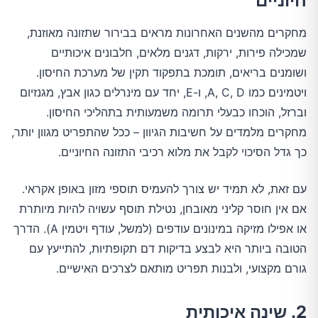
חיוניים
מחקרים מהשנים האחרונות מראים בבירור שתזונה מאוזנת,
שמכילה פירות, ירקות, דגנים מלאים, חלבונים איכותיים
ושומנים בריאים, תומכת בתפקוד תקין של מערכת החיסון.
ויטמינים כמו A, C, D, ו-E, יחד עם מינרלים כגון אבץ, מגנזיום
וברזל, הוכחו כבעלי תרומה משמעותית בתהליכי החיסון.
מחקרים מלמדים על חשיבות הגיוון – ככל שהתפריט מגוון יותר,
כך גדל הסיכוי לקבל את מלוא רכיבי התזונה החיוניים.
עם זאת, לא תמיד יש צורך להעמיס תוספי מזון באופן אקראי.
אם אין חוסר קליני מאובחן, נטילת תוסף עשויה להיות מיותרת
או אפילו מזיקה במינונים עודפים (למשל, עודף ויטמין A). הדרך
הטובה ביותר היא לבצע בדיקות דם תקופתיות, להתייעץ עם
גורם מקצועי, ולבנות תפריט מותאם לצרכים האישיים.
2. שינה איכותית