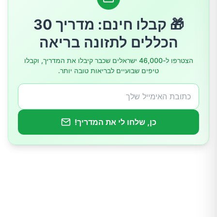
2. שינה איכותית
🎁 קבלו חינם: מדריך 30
3. פעילות גופנית סדירה במינון הנכון
הכללים לתזונה בריאה
4. ניהול לחץ נפשי
הצטרפו ל-46,000 ישראלים שכבר קיבלו את המדריך, וקבלו
טיפים שבועיים לבריאות טובה יותר.
מקומם של תוספי מזון ו”תרופות סבתא”
אז איך כן "תומכים" במערכת החיסון באופן יעיל?
כן, שלחו לי את המדריך!
טיפים מעשיים לתמיכה במערכת החיסון
סיכום