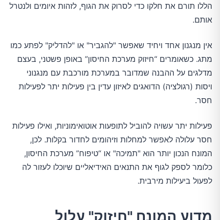
הללו תורם את חלקו כדי לסרוק את הגוף, לזהות איומים ולנטרל
אותם.
אין מנגנון אחד ויחיד שאפשר "להגביר" או "להדליק" לפתע כמו
מתג. כשאומרים “חיזוק מערכת החיסון” באופן פשטני, בעצם
מדלגים על ההבנה שמדובר במערכת מורכבת עם מנגנוני
ויסות (רגולציה) הדואגים לאיזון עדין בין פעילות יתר לפעילות
חסר.
פעילות יתר עשויה להוביל לתופעות אוטואימוניות, ואילו פעילות
חסר עלולה לאפשר למחלות וזיהומים לחדור בקלות. לכן,
המונח הנכון יותר הוא "תמיכה" או “טיפוח” מערכת החיסון,
כלומר לספק לגוף את התנאים האידיאליים שיוכלו לעזור לה
לפעול ביעילות מירבית.
מדוע המונח "חיזוק" עלול