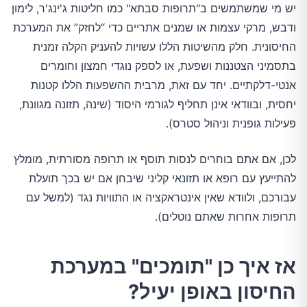
יש מי שמשתמשים ב"תרופות סבתא" כמו חליטות ג'ינג'ר, לימון
ודבש, מרקי עצמות או שמנים אתריים כדי “לחזק” את המערכת
החיסונית. חלק מהשיטות הללו עשויות להעניק הקלה זמנית
בתסמיני הצטננות ושפעת, או לספק נוגדי חמצון וחומרים
אנטי-דלקתיים. יחד עם זאת, מרבית ההשפעות הללו קטנות
יחסית, ובוודאי אינן תחליף לגורמי היסוד (שינה, תזונה מגוונת,
פעילות גופנית וניהול סטרס).
לכן, אם אתם בוחרים לנסות תוסף או תרופה מסורתית, מומלץ
להתייעץ עם רופא או תזונאי קליני שיבחן אם יש בכך תועלת
עבורכם, ולוודא שאין אינטראקציה או התוויות נגד (למשל עם
תרופות אחרות שאתם נוטלים).
אז איך כן "תומכים" במערכת
החיסון באופן יעיל?