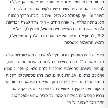
בדמות מולטי-ויטמין מסחרי או סופר-פוד אקזוטי. אך אל לנו
לשכוח כי אם הבעיה נעוצה בשינה לקויה או בתזונה לקויה
לאורך זמן, אף קפסולה לא תתקן זאת בין לילה. הדרך הנכונה
היא בחינה כוללת של אורח החיים – אולי צריך לגשת לבדיקות
ולוודא שאין חוסרים משמעותיים (למשל, ויטמין D, ברזל או
B12), לבחון את הרגלי האכילה ואת מצב הלחץ הנפשי שלנו,
ולבצע התאמות מושכלות.
האמרה “יהיו מזונותיך תרופותיך” לא איבדה מהרלוונטיות שלה
גם במאה ה-21. תזונה עשירה בחלבונים באיכות טובה (דגים,
קטניות, ביצים), פחמימות מורכבות (לחם מלא, קוואקר, כוסמין)
ושומנים בריאים (אבוקדו, אגוזים, שמן זית) מספקת לא רק את
חומרי הגלם החיוניים לבניית הגוף, אלא גם את אבני היסוד של
תפקוד חיסוני תקין. המשוואה פשוטה: ככל שהגוף יקבל את
צרכיו הבסיסיים במידה הולמת, כך סביר שהוא יתפקד טוב
יותר ויוכל לשמור על איזון.