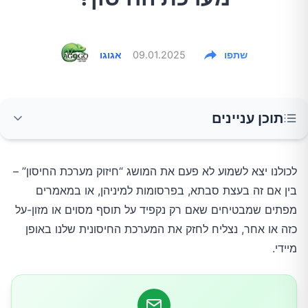
שתפו
09.01.2025
אגוגו
תוכן עניינים
מהי בעצם מערכת החיסון?
לכולנו יצא לשמוע לא פעם את המושג “חיזוק מערכת החיסון” –
בין אם זה בעצת סבתא, בפרסומות למיניהן, או במאמרים
מדוע המונח "חיזוק" עלול להטעות?
מפתים שמבטיחים שאם רק נקפיד על תוסף מסוים או מזון-על
כזה או אחר, נצליח לחזק את המערכת החיסונית שלנו באופן
מה באמת יכול לסייע למערכת החיסון?
מיידי.
1. תזונה מגוונת ועשירה ברכיבי תזונה חיוניים