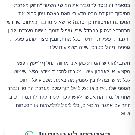
במאמר זה ננסה להסביר את המושג השגור “חיזוק מערכת
החיסון” מנקודת מבט מדעית: האם באמת ניתן לחזק את
המערכת החיסונית כך סתם? או שאולי מדובר במיתוס שדורש
הבהרה? נעסוק בהבדל שבין טיפול תומך וטיפוח מערכתי לבין
"הגברת" פעילות החיסון בכל מחיר, ונבין כיצד תזונה, פעילות
גופנית, ניהול סטרס ושינה משפיעים עלינו.
חשוב להדגיש: המידע כאן אינו מהווה תחליף לייעוץ רפואי
מקצועי או לאבחון אישי. מטרתו להקנות מידע, נגיש ושימושי
לכל מי שרוצה להבין לעומק מה באמת משפיע על החוסן
הגופני שלנו. אז בואו נצלול אל תוך עולם מערכת החיסון ונברר
אחת ולתמיד מה אפשר לעשות כדי לעזור לגוף להתמודד טוב
יותר עם אתגרי היום-יום, בלי ליפול לקלישאות או הבטחות
שווא.
הצטרפו לאגוגופון!