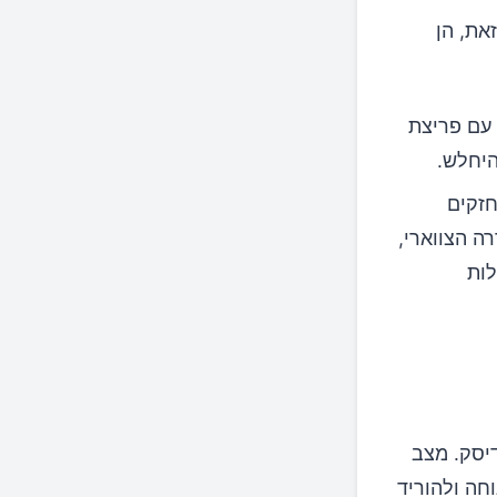
את, הן
עם פריצת
היחלש.
חזקים
ה הצווארי,
לות
יסק. מצב
חה ולהוריד