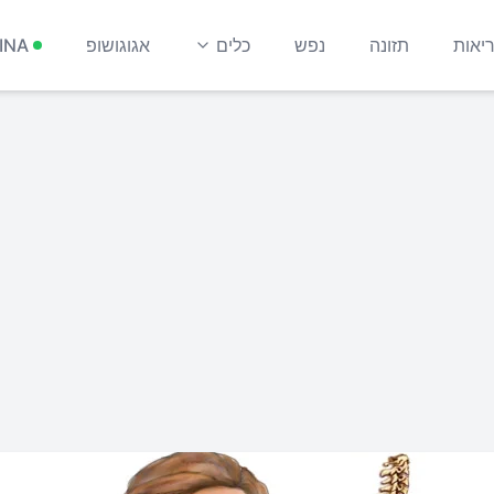
יאות
תזונה
נפש
כלים
אגוגושופ
INA