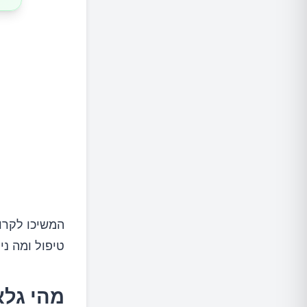
מהם הסי
כיצד מת
1.טונומטריה
2.אופטלמוסקופיה
3.בדיקת שדה ראייה
המשיכו לקרוא
4.גוניוסקופיה
טיפול ומה ני
5.פכימטירה
מהי גלא