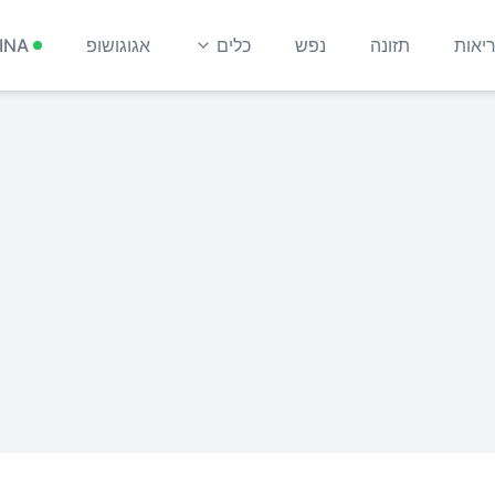
יאות
תזונה
נפש
כלים
אגוגושופ
INA