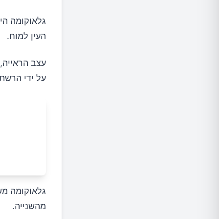
כיצד מט
גלאוקומה היא
1.טיפות עיניים
העין למוח.
2.תרופות אוראליות
על ידי הרשתי
3.ניתוחים כירורגיים
לייזר ט
טרבקול
האם נית
גלאוקומה מש
מהשנייה.