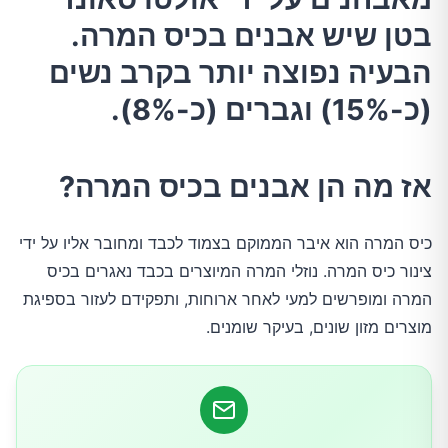
בטן שיש אבנים בכיס המרה.
מהם גורמי הסיכון לאבני כיס המרה
הבעיה נפוצה יותר בקרב נשים
(כ-15%) וגברים (כ-8%).
סימפטומים היכולים להעיד על הימצאות אבנים
בכיס המרה
אז מה הן אבנים בכיס המרה?
טיפולים בתופעת אבנים בכיס המרה
כיס המרה הוא איבר הממוקם בצמוד לכבד ומחובר אליו על ידי
אז איך מטפלים
צינור כיס המרה. נוזלי המרה המיוצרים בכבד נאגרים בכיס
המרה ומופרשים למעי לאחר ארוחות, ותפקידם לעזור בספיגת
תזונה ונטורופתיה
מוצרים מזון שונים, בעיקר שומנים.
תמציות צמחים סיניים
דיקור סיני