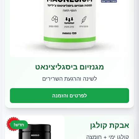
מגנזיום ביסגליצינאט
לשינה והרגעת השרירים
לפרטים והזמנה
אבקת קולגן
חדש!
קולגן ימי + חומצה