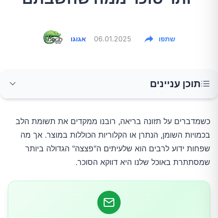
שתפו
06.01.2025
אגוגו
תוכן עניינים
למה סוכר עודף מתחבא בכל כך הרבה מוצרים?
כשמדברים על תזונה בריאה, רובנו ממקדים את תשומת הלב
בכמויות השומן, הנתרן או הקלוריות הכוללות במוצר. אך מה
מזונות “תמימים” עם כמות סוכר מפתיעה
שפחות ידוע לרבים הוא שלעיתים ה"פצצה" הגדולה ביותר
שמסתתרת באוכל שלנו היא דווקא הסוכר.
1. יוגורטים בטעמים
2. גרנולה ודגני בוקר “בריאות”
3. רטבי סלט, רטבי עגבניות וממרחים מוכנים