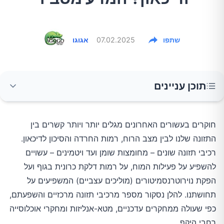
שתפו
07.02.2025
אגוגו
תוכן עניינים
אומגה-3: בריאות נפשית ודלקות כרוניות
חוקרים בעשורים האחרונים מגלים יותר ויותר קשרים בין
התזונה שלנו לבין מצב הרוח, רמות החרדה והסיכון לדיכאון.
פרוביוטיקה, חיידקי מעיים ונוירוטרנסמיטורים
רכיבי תזונה שונים – מחומצות שומן ועד ויטמינים – עשויים
להשפיע על פעילות המוח, על רמות דלקת כרונית בגוף ועל
מגנזיום וויטמיני B: איזון עצבי והפחתת חרדה
הפקת נוירוטרנסמיטורים (מוליכים עצביים) המשפיעים על
תחושתנו. להלן נסקור מספר מרכיבי תזונה מרכזיים והשפעתם,
כפי שעולה ממחקרים עדכניים, מטא-אנליזות ומחקרי אוכלוסייה
פחמימות מורכבות: יציבות מצב הרוח ואיזון רמות
רחבי היקף.