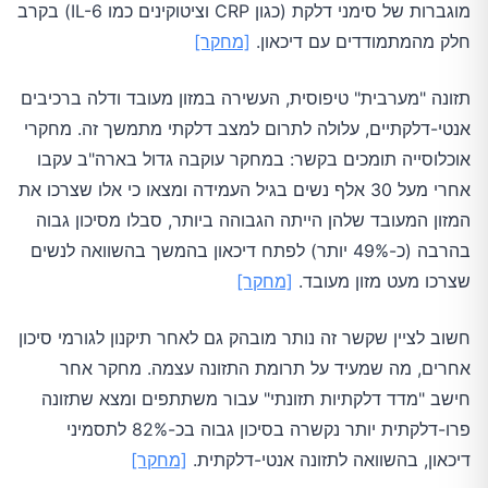
מוגברות של סימני דלקת (כגון CRP וציטוקינים כמו IL-6) בקרב
חלק מהמתמודדים עם דיכאון.
[מחקר]
תזונה "מערבית" טיפוסית, העשירה במזון מעובד ודלה ברכיבים
אנטי-דלקתיים, עלולה לתרום למצב דלקתי מתמשך זה. מחקרי
אוכלוסייה תומכים בקשר: במחקר עוקבה גדול בארה"ב עקבו
אחרי מעל 30 אלף נשים בגיל העמידה ומצאו כי אלו שצרכו את
המזון המעובד שלהן הייתה הגבוהה ביותר, סבלו מסיכון גבוה
בהרבה (כ-49% יותר) לפתח דיכאון בהמשך בהשוואה לנשים
שצרכו מעט מזון מעובד.
[מחקר]
חשוב לציין שקשר זה נותר מובהק גם לאחר תיקנון לגורמי סיכון
אחרים, מה שמעיד על תרומת התזונה עצמה. מחקר אחר
חישב "מדד דלקתיות תזונתי" עבור משתתפים ומצא שתזונה
פרו-דלקתית יותר נקשרה בסיכון גבוה בכ-82% לתסמיני
דיכאון, בהשוואה לתזונה אנטי-דלקתית.
[מחקר]