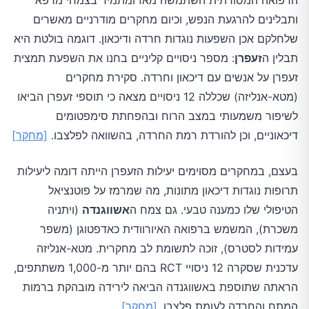
הרפואה המסורתית השתמשה מאז ומתמיד בצמחי מרפא
ותבלינים להרגעת הנפש, וכיום מחקרים מודרניים מאשרים
שלחלקם אכן השפעות נוגדות חרדה ודיכאון. דוגמה בולטת היא
תבלין ה
זעפרן
: מספר ניסויים קליניים בחנו את השפעת תמצית
זעפרן על אנשים עם דיכאון וחרדה. סקירת מחקרים
(מטא-אנליזה) שכללה 12 ניסויים מצאה כי תוספי זעפרן הביאו
לשיפור משמעותי במצב הרוח ובהפחתת סימפטומים
דיכאוניים, וכן להורדת רמת החרדה, בהשוואה לפלצבו.
[מחקר]
בעצם, במחקרים מסוימים יעילות הזעפרן הייתה דומה ליעילות
תרופות נוגדות דיכאון מתונות, מה שמרמז על פוטנציאל
הטיפולי שלו כמענה טבעי. גם צמח ה
אשווגנדה
(ויתניה
משכרת), המשמש ברפואה האיורוודית כאדפטוגן (משפר
עמידות לסטרס), זוכה לתשומת לב מחקרית. מטא-אנליזה
עדכנית שסקרה 12 ניסויי RCT בהם יותר מ-1,000 משתתפים,
הראתה שתוספת באשווגנדה הביאה לירידה מובהקת ברמות
המתח והחרדה לעומת פלצבו.
[מחקר]