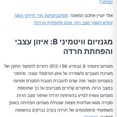
[מחקר]
אולי יעניין אתכם המאמר:
פסיכוביוטיקה: איך חיידקי המעי
יכולים לשפר מצב רוח, שינה ולהפחית חרדה?
מגנזיום וויטמיני B: איזון עצבי
והפחתת חרדה
מגנזיום וויטמיני B (ובפרט B6 ו-B12) חיוניים לתפקוד התקין של
מערכת העצבים ולשמירה על איזון הורמונלי ועצבי. מחסור
במגנזיום נקשר מזה שנים להגברת תגובת הסטרס ופגיעה
במצב הרוח. מחקרים קליניים מצביעים על כך שתוספת
מגנזיום עשויה לסייע בהפחתת חרדה ושיפור מצב הרוח.
סקירה מטא-אנליטית מצאה שנטילת מגנזיום הפחיתה באופן
משמעותי סימפטומים של חרדה בקרב נבדקים בהשוואה