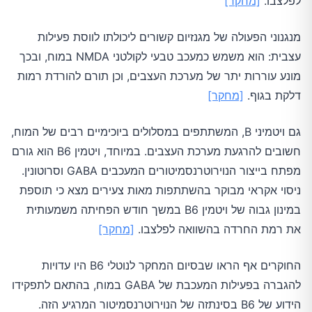
לפלצבו.
[מחקר]
מנגנוני הפעולה של מגנזיום קשורים ליכולתו לווסת פעילות
עצבית: הוא משמש כמעכב טבעי לקולטני NMDA במוח, ובכך
מונע עוררות יתר של מערכת העצבים, וכן תורם להורדת רמות
דלקת בגוף.
[מחקר]
גם ויטמיני B, המשתתפים במסלולים ביוכימיים רבים של המוח,
חשובים להרגעת מערכת העצבים. במיוחד, ויטמין B6 הוא גורם
מפתח בייצור הנוירוטרנסמיטורים המעכבים GABA וסרוטונין.
ניסוי אקראי מבוקר בהשתתפות מאות צעירים מצא כי תוספת
במינון גבוה של ויטמין B6 במשך חודש הפחיתה משמעותית
את רמת החרדה בהשוואה לפלצבו.
[מחקר]
החוקרים אף הראו שבסיום המחקר לנוטלי B6 היו עדויות
להגברה בפעילות המעכבת של GABA במוח, בהתאם לתפקידו
הידוע של B6 בסינתזה של הנוירוטרנסמיטור המרגיע הזה.