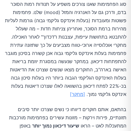
סוג הפחמימות שאנו צורכים משפיע על תנודות רמות הסוכר
בדם, ודרכן גם על האנרגיה והמזל (mood) שלנו. פחמימות
פשוטות ומעובדות (בעלות אינדקס גליקמי גבוה) גורמות לעליות
מהירות ברמת הסוכר, ואחריהן צניחות חדות – מה שעלול
להתבטא בתחושות עייפות, עצבנות ו"דכדוך" לאחר האכילה.
מחקרי אוכלוסייה ארוכי-טווח מצביעים על כך שתזונה עתירת
פחמימות בעלות אינדקס גליקמי גבוה אכן קשורה בסיכון מוגבר
להתפתחות דיכאון. במחקר שנעשה במסגרת יוזמת בריאות
האישה בארה"ב, החוקרים מצאו שנשים שצרכו את הדיאטות
בעלות האינדקס הגליקמי הגבוה ביותר היו בעלות סיכון גבוה
בכ-22% לפתח דיכאון בהשוואה לאלו שצרכו דיאטות בעלות
אינדקס גליקמי נמוך.
[מחקר]
בהתאם, אותם חוקרים דיווחו כי נשים שצרכו יותר סיבים
תזונתיים, פירות וירקות – מזונות עשירים בפחמימות מורכבות
המתעכלות לאט – הראו
שיעור דיכאון נמוך יותר
באופן