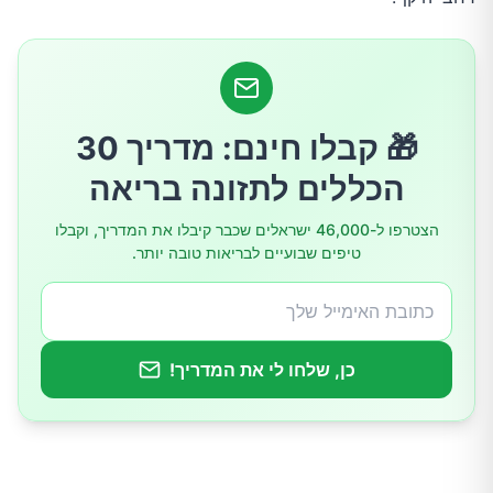
הסוכר
צמחי מרפא ותבלינים להפגת סטרס וחרדה
מזון מעובד, דלקת כרונית והשלכות על הנפש
🎁 קבלו חינם: מדריך 30
הכללים לתזונה בריאה
הצטרפו ל-46,000 ישראלים שכבר קיבלו את המדריך, וקבלו
טיפים שבועיים לבריאות טובה יותר.
כן, שלחו לי את המדריך!