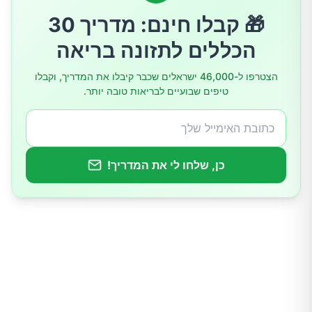
תומכים בבריאות הלב
🎁 קבלו חינם: מדריך 30
הכללים לתזונה בריאה
שיפור רמות הסוכר בדם
הצטרפו ל-46,000 ישראלים שכבר קיבלו את המדריך, וקבלו
טיפים שבועיים לבריאות טובה יותר.
מקדמים ירידה במשקל
מקור צמחי מצוין לחלבון
כן, שלחו לי את המדריך!
איך מומלץ לצרוך זרעי פשתן?
כמה מומלץ לצרוך?