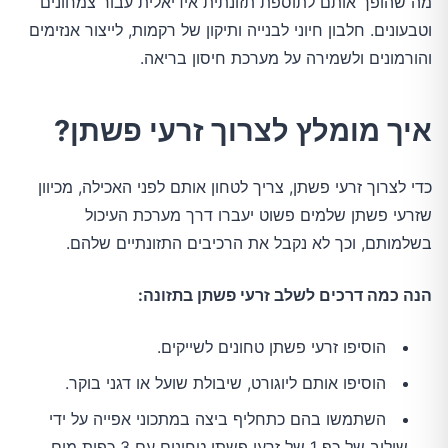
מה שהופך אותם לתוספת תזונתית אידיאלית עבור צמחונים
וטבעונים. חלבון חיוני לבנייה ותיקון של רקמות, לייצור אנזימים
והורמונים ולשמירה על מערכת חיסון בריאה.
איך מומלץ לצרוך זרעי פשתן?
כדי לצרוך זרעי פשתן, צריך לטחון אותם לפני האכילה, מכיוון
שזרעי פשתן שלמים פשוט יעברו דרך מערכת העיכול
בשלמותם, וכך לא נקבל את הרכיבים התזונתיים שלהם.
הנה כמה דרכים לשלב זרעי פשתן בתזונה:
הוסיפו זרעי פשתן טחונים לשייקים.
הוסיפו אותם ליוגורט, שיבולת שועל או דגני בוקר.
השתמשו בהם כתחליף ביצה במתכוני אפייה על ידי
שילוב של כף 1 של זרעי פשתן טחונים עם 3 כפות מים