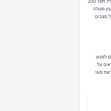
סולפורפן פועל על ידי הפעלת מסלול ה-Nrf2, מנגנון הגנה תאי חזק המפעיל מעל 200
נון פעולה
ל מצבים
ם למנוע
אים על
עת סוגי