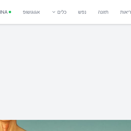
יאות
תזונה
נפש
כלים
אגוגושופ
INA