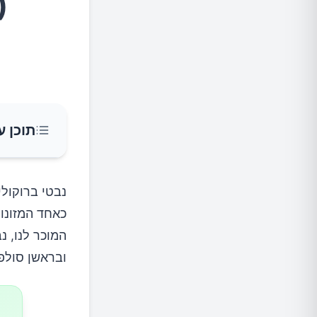
(
תוכן ע
מהו סול
כאחד המזונות
נבטי בר
המוכר לנו, נ
ובראשן סולפורפן (Sulforaphane), חומר בעל תכונו
השפעות 