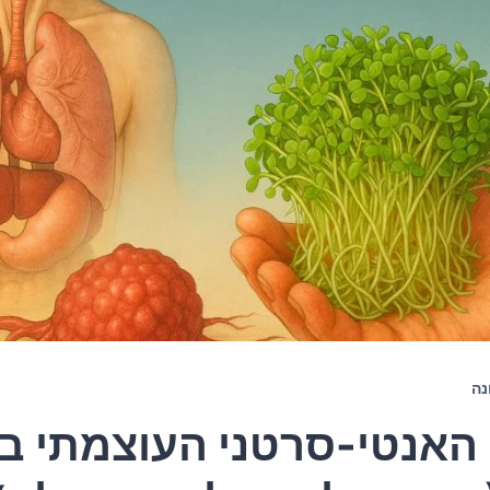
נה
 האנטי-סרטני העוצמתי בי