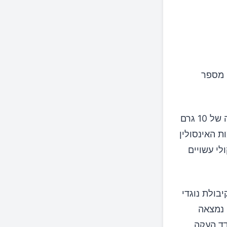
רוקולי הוכחו כיעילים במיוחד בשיפור מצבם של חולי סוכרת סוג 2. מספר
קליני אקראי כפול-סמיות בקרב 81 חולי סוכרת סוג 2 מצא כי צריכה של 10 גרם
ית ברמות האינסולין
נבטי ברוקולי עשויים
בולת נוגדי
 נמצאה
לסטרול LDL מחומצן ובמדד העקה