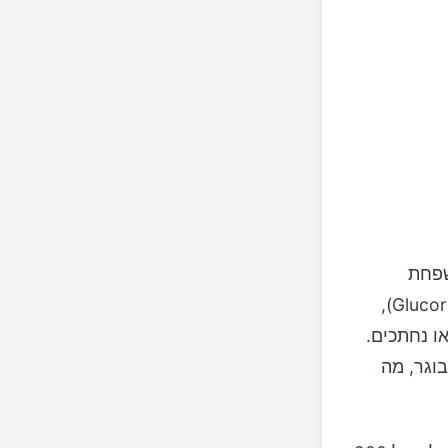
שפחת
המצליבים. בנבטי ברוקולי, סולפורפן מאוחסן בצורת גלוקורפנין (Glucoraphanin),
ו נחתכים.
מברוקולי בוגר, מה