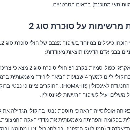
וות תאי מתוכנת) בתאים הסרטניים.
מרשימות על סוכרת סוג 2
נבטי ב
ים בבני אדם הדגימו תוצאות מעודדות:
אבקת נבטי ברוקולי ליום למשך 4 שבועות הביאה לירידה משמעות
בצום ובמדד התנגודת לאינסולין (HOMA-IR). החוקרים ציינו כי 
משלים יעיל לשיפור הרגישות לאינסולין.
אותה אוכלוסייה הראה כי תוספת נבטי ברוקולי הגדילה את קי
ית בפלזמה והפחיתה משמעותית את מדדי העקה החמצונית.
ירידה במאלונדיאלדהיד (סמן לנזק חמצוני), בכו