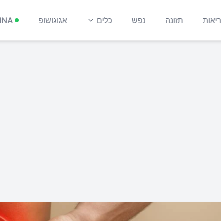
יאות
תזונה
נפש
כלים
אגוגושופ
INA