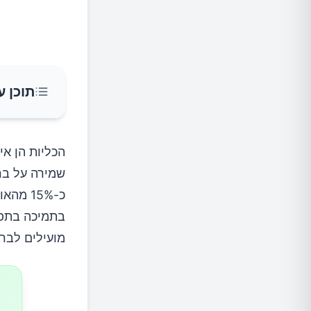
תוכן ע
פירות י
הכליות הן אי
שמירה על ברי
דגים שומ
כ-15% 
בתמיכה בתפק
דיאטה צ
מועילים לברי
תפוחים 