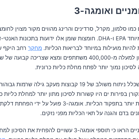
מניים ואומגה-3
 כמו סלמון, מקרל, סרדינים והרינג מהווים מקור מצוין לחומצ
אומגה-3, במיוחד EPA ו-DHA. חומצות שומן אלו ידועות בתכונות הא
 להיות מועילות במיוחד לבריאות הכליות.
מחקר
רחב היקף ש
PubMed בחן למעלה מ-400,000 משתתפים ומצא שצריכה קבועה ש
לסיכון נמוך יותר לפתח מחלת כליות כרונית.
נוסף שכלל ניתוח משולב של 19 קבוצות מעקב גילה שרמות ג
ה-3 שמקורן בפירות ים היו קשורות לסיכון מתון יותר למחלת כליות כ
ולירידה איטית יותר בתפקוד הכליות. אומגה-3 פועל על ידי הפח
ים בדם והגנה על תאי הכליות מפני נזקים.
מחקרים קליניים הראו כי תוספי אומגה-3 עשויים להפחית את הס