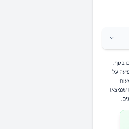
 בגוף.
יעה על
עותי
 שנמצאו
ים.