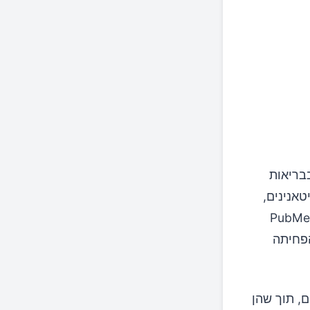
בבריאות
טאנינים,
רסם ב-PubMed
פחיתה
נגן וסיבים תזונתיים, תוך שהן