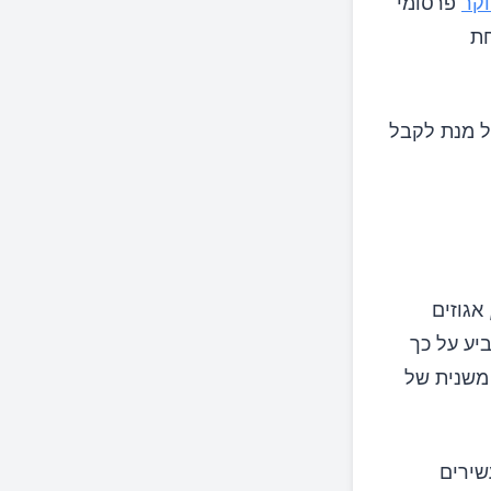
קר
פרסומי
 מופחת
בשבוע במנות של 2-3 אונקיות, על מנת לקבל
אגוזים
-PubMed מצביע על כך
 משנית של
שירים