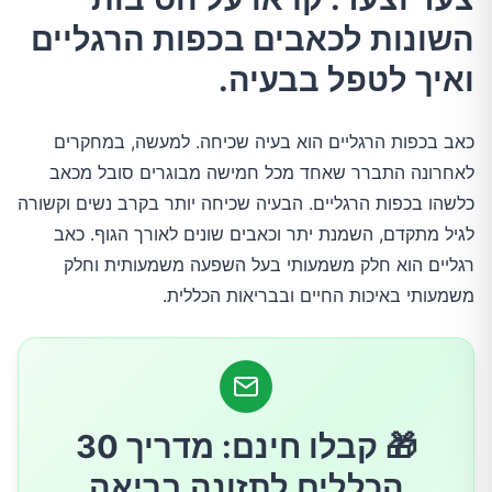
2.נעילת נעליים לא נוחות
השונות לכאבים בכפות הרגליים
ואיך לטפל בבעיה.
3.הריון
כאב בכפות הרגליים הוא בעיה שכיחה. למעשה, במחקרים
4.ציפורן חודרנית
לאחרונה התברר שאחד מכל חמישה מבוגרים סובל מכאב
כלשהו בכפות הרגליים. הבעיה שכיחה יותר בקרב נשים וקשורה
5.עמידה ממושכת
לגיל מתקדם, השמנת יתר וכאבים שונים לאורך הגוף. כאב
רגליים הוא חלק משמעותי בעל השפעה משמעותית וחלק
6.כפות רגליים שטוחות
משמעותי באיכות החיים ובבריאות הכללית.
7.רמת חומצת שתן גבוהה בגוף
8.בוניון
🎁 קבלו חינם: מדריך 30
הכללים לתזונה בריאה
9.סוכרת