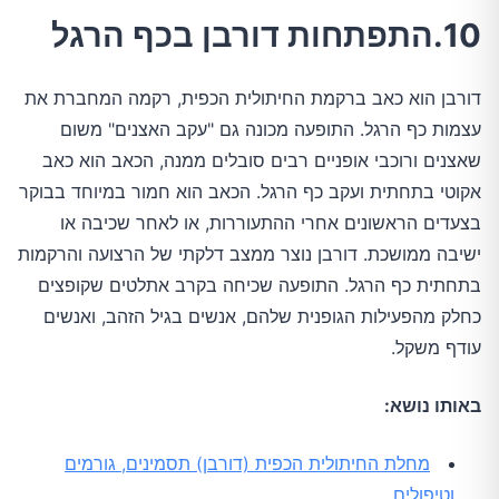
10.התפתחות דורבן בכף הרגל
דורבן הוא כאב ברקמת החיתולית הכפית, רקמה המחברת את
עצמות כף הרגל. התופעה מכונה גם "עקב האצנים" משום
שאצנים ורוכבי אופניים רבים סובלים ממנה, הכאב הוא כאב
אקוטי בתחתית ועקב כף הרגל. הכאב הוא חמור במיוחד בבוקר
בצעדים הראשונים אחרי ההתעוררות, או לאחר שכיבה או
ישיבה ממושכת. דורבן נוצר ממצב דלקתי של הרצועה והרקמות
בתחתית כף הרגל. התופעה שכיחה בקרב אתלטים שקופצים
כחלק מהפעילות הגופנית שלהם, אנשים בגיל הזהב, ואנשים
עודף משקל.
באותו נושא:
מחלת החיתולית הכפית (דורבן) תסמינים, גורמים
וטיפולים