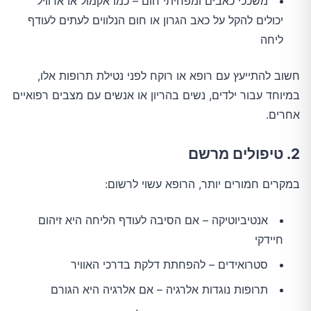
משככי כאבים ומפחיתי חום – כמו אקמול או אדוויל
יכולים להקל על כאב הגרון או חום הנלווים לעתים לעודף
ליחה
חשוב להתייעץ עם רופא או רוקח לפני נטילת תרופות אלו,
במיוחד עבור ילדים, נשים בהריון או אנשים עם מצבים רפואיים
אחרים.
2. טיפולים מרשם
במקרים חמורים יותר, הרופא עשוי לרשום:
אנטיביוטיקה – אם הסיבה לעודף הליחה היא זיהום
חיידקי
סטרואידים – להפחתת דלקת בדרכי האוויר
תרופות נוגדות אלרגיה – אם אלרגיה היא הגורם