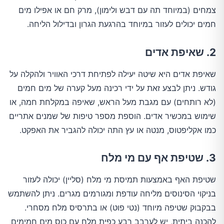
צמחים (במיוחד תה עם דבש ולימון), מרק חם או אפילו מים
חמים יכולים לעזור במיוחד בהרגעת הגרון ובדילול הליחה.
2. שאיפת אדים
שאיפת אדים היא שיטה יעילה לפתיחת דרכי האוויר ולהקלה על
גודש. ניתן לבצע זאת על ידי רכינה מעל קערה של מים חמים
(לא רותחים) עם מגבת מעל הראש, שאיפה במקלחת חמה, או
שימוש במכשיר אדים. הוספת מספר טיפות של שמנים אתריים
כמו אקליפטוס, מנטה או עץ התה יכולה להגביר את האפקט.
3. שטיפת אף עם מי מלח
שטיפת האף באמצעות תמיסת מי מלח (סליין) יכולה לעזור
בניקוי הסינוסים מליחה עודפת ומגורמים מגרים. ניתן להשתמש
בבקבוק שטיפה מיוחד (נטי פוט) או בתרסיס מלח מסחרי.
להכנה ביתית, יש לערבב רבע כפית מלח עם כוס מים חמימים