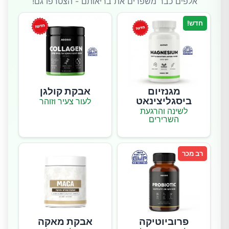
אלפים כבר משפרים את בריאותם - הצטרפו גם!
חדש!
מגנזיום
אבקת קולגן
ביסגליצינאט
לעור צעיר וזוהר
לשינה והרגעת
השרירים
רב מכר
פרוביוטיקה
אבקת מאקה