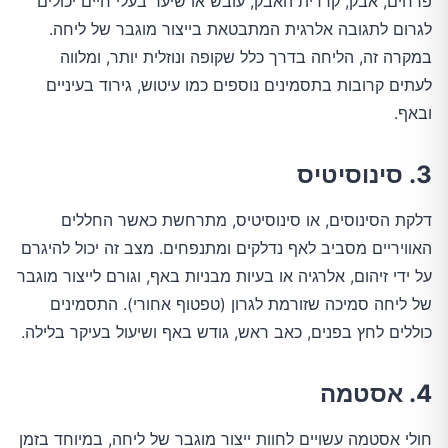
פרחים, אבק, קרדית האבק, עובש או שיער בעלי חיים יכולים
לגרום לתגובה אלרגית המתבטאת בייצור מוגבר של ליחה.
במקרה זה, הליחה בדרך כלל שקופה ונוזלית יותר, ומלווה
לעתים קרובות בתסמינים נוספים כמו עיטוש, גירוד בעיניים
ובאף.
3. סינוסיטיס
דלקת הסינוסים, או סינוסיטיס, מתרחשת כאשר החללים
האוויריים מסביב לאף נדלקים ומתנפחים. מצב זה יכול להיגרם
על ידי זיהום, אלרגיה או בעיות מבניות באף, וגורם לייצור מוגבר
של ליחה סמיכה שזורמת לגרון (טפטוף אחורי). התסמינים
כוללים לחץ בפנים, כאב ראש, גודש באף ושיעול בעיקר בלילה.
4. אסטמה
חולי אסטמה עשויים לחוות ייצור מוגבר של ליחה, במיוחד בזמן