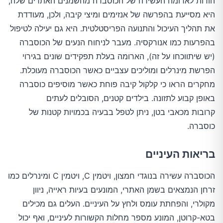
הודות לארומה העשירה של הכוסברה מהשמנים האתרים שלה,
היא מסייעת בהפרשה של אנזימים ומיצי קיבה, ולכן, מעודדת
את תהליך העיכול והתנועה הפריסטלטית. היא גם יעילה לטיפול
בהפרעות כמו אנורקסיה. מעבר לניחוח הנעים של הכוסברה
(יש שיתווכחו על זה), הארומה בעלת תפקידים שונים בגירוי
הפרשת מינרלים ומוליכים עצביים כאשר הכוסברה מעוכלת.
מחקרים הראו כי קלקול קיבה פוחת כאשר מוסיפים כוסברה
באופן קבוע לתזונה. בילדים קטנים, הסובלים לעתים
קרובות מכאבי בטן, ניתן לטפל בבעיה בכמויות קטנות של
כוסברה.
בריאות העיניים
הכוסברה עשירה בנוגדי חמצון, ויטמין C, ויטמין C ומינרלים כמו
זרחן הנמצאים בשמן האתרי, המונעים בעיות ראייה, ניוון
מקולרי, והפחתת עומס ולחץ על העיניים. העלים גם מכילים
בטא-קרוטן, המונע מספר מחלות הקשורות לעיניים, ואף יכול