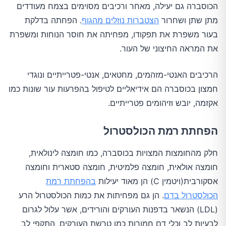
הכוסברה גם יעילה, מאחר ורכיבים מסוימים בצמח מעודדים
מתן שתן ושחרור
הצטברות נוזלים מהגוף
. הפחתה בדלקת
בעור משפרת את תפקודו, מפחיתה את חוסר הנוחות ומשפרת
את המראה החיצוני של העור.
הרכיבים האנטי-מזהמים, מחטאים, אנטי-פטרייתיים ונוגדי
חמצון בכוסברה הם אידיאליים לטיפול בהפרעות עור שונות כמו
אקזמה, יובש וזיהומים פטרייתיים.
הפחתת רמת הכולסטרול
חלק מהחומצות המצויות בכוסברה, כמו חומצה לינולאית,
חומצה אולאית, חומצה פלמיטית, חומצה סטארית וחומצה
אסקורבית(ויטמין C) הן מאוד יעילות
בהפחתת רמת
הכולסטרול בדם
. הן גם מפחיתות את כמות הכולסטרול הרע
(LDL) הנשאר בדפנות העורקים והורידים, אשר עלול לגרום
לבעיות לב וכלי דם חמורות כמו טרשת העורקים, התקפי לב