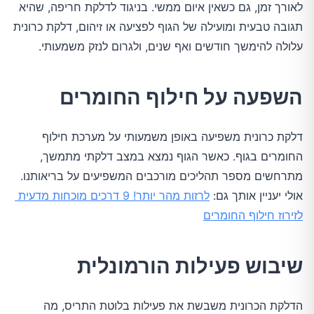
הפחתת מזונות מעוררי דלקת
לאורך זמן, גם כשאין איום ממשי. בניגוד לדלקת חריפה, שהיא 
תגובה טבעית ומועילה של הגוף לפציעה או זיהום, דלקת כרונית 
שילוב אומגה 3 בתפריט
עלולה להימשך חודשים ואף שנים, ולגרום לנזק משמעותי.
פעילות אירובית מתונה
השפעה על חילוף החומרים
אימוני כוח ויוגה
שיפור איכות השינה
דלקת כרונית משפיעה באופן משמעותי על מערכת חילוף 
החומרים בגוף. כאשר הגוף נמצא במצב דלקתי מתמשך, 
ניהול מתח וחרדה
מתרחשים מספר תהליכים מורכבים המשפיעים על בריאותנו. 
אולי יעניין אותך גם: 
לרזות מהר יותר! 9 דרכים מוכחות מדעית 
מעקב והתאמה אישית
לזירוז חילוף החומרים
בדיקות וניטור קבוע
שיבוש פעילות הורמונלית
ליווי מקצועי מקיף
תוספי תזונה מותאמים
הדלקת הכרונית משבשת את פעילות בלוטת התריס, מה 