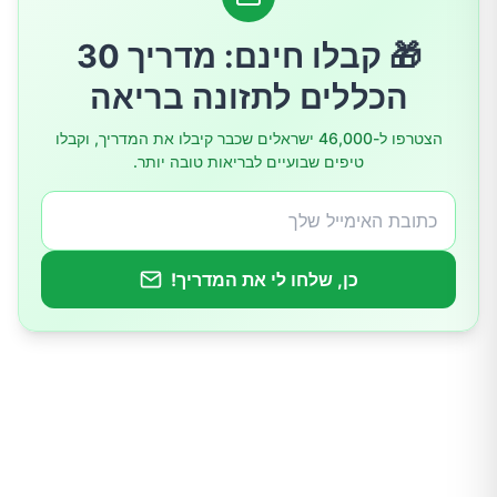
הפרעה במנגנוני רעב ושובע
🎁 קבלו חינם: מדריך 30
הכללים לתזונה בריאה
תהליכים דלקתיים בשומן
הצטרפו ל-46,000 ישראלים שכבר קיבלו את המדריך, וקבלו
טיפים שבועיים לבריאות טובה יותר.
מעגל קסמים מסוכן
שינויים באחסון השומן
כן, שלחו לי את המדריך!
השפעות מטבוליות
סימנים אפשריים לדלקת כרונית בגוף
עייפות כרונית