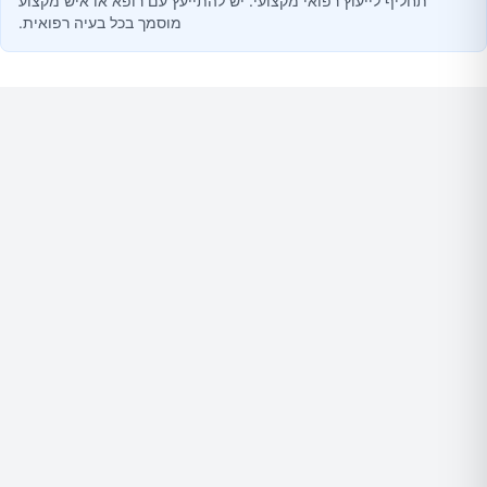
תחליף לייעוץ רפואי מקצועי. יש להתייעץ עם רופא או איש מקצוע
מוסמך בכל בעיה רפואית.